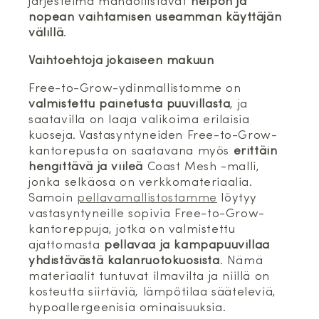
järjestelmä mahdollistavat
helpon ja
nopean vaihtamisen useamman käyttäjän
välillä
.
Vaihtoehtoja jokaiseen makuun
Free-to-Grow-ydinmallistomme on
valmistettu painetusta puuvillasta
, ja
saatavilla on laaja valikoima erilaisia
kuoseja. Vastasyntyneiden Free-to-Grow-
kantorepusta on saatavana myös
erittäin
hengittävä ja viileä
Coast Mesh -malli,
jonka selkäosa on verkkomateriaalia.
Samoin
pellavamallistostamme
löytyy
vastasyntyneille sopivia Free-to-Grow-
kantoreppuja, jotka on valmistettu
ajattomasta
pellavaa ja kampapuuvillaa
yhdistävästä kalanruotokuosista
. Nämä
materiaalit tuntuvat ilmavilta ja niillä on
kosteutta siirtäviä, lämpötilaa sääteleviä,
hypoallergeenisia ominaisuuksia.