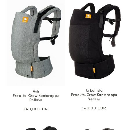
Urbanista
Ash
Free-to-Grow Kantoreppu
Free-to-Grow Kantoreppu
Verkko
Pellava
Normaali
149,00 EUR
Normaali
149,00 EUR
hinta
hinta