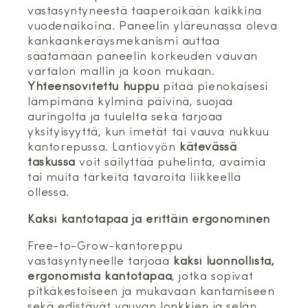
vastasyntyneestä taaperoikään kaikkina
vuodenaikoina. Paneelin yläreunassa oleva
kankaankeräysmekanismi auttaa
säätämään paneelin korkeuden vauvan
vartalon mallin ja koon mukaan.
Yhteensovitettu huppu
pitää pienokaisesi
lämpimänä kylminä päivinä, suojaa
auringolta ja tuulelta sekä tarjoaa
yksityisyyttä, kun imetät tai vauva nukkuu
kantorepussa. Lantiovyön
kätevässä
taskussa
voit säilyttää puhelinta, avaimia
tai muita tärkeitä tavaroita liikkeellä
ollessa.
Kaksi kantotapaa ja erittäin ergonominen
Free-to-Grow-kantoreppu
vastasyntyneelle tarjoaa
kaksi luonnollista,
ergonomista kantotapaa
, jotka sopivat
pitkäkestoiseen ja mukavaan kantamiseen
sekä edistävät vauvan lonkkien ja selän