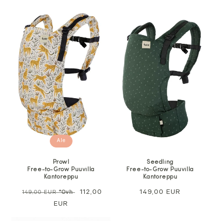
Ale
Prowl
Seedling
Free-to-Grow Puuvilla
Free-to-Grow Puuvilla
Kantoreppu
Kantoreppu
Normaali
Alennushinta
112,00
Normaali
149,00 EUR
149,00 EUR
*Ovh
hinta
EUR
hinta