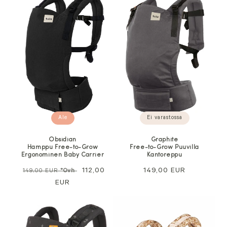
Ale
Ei varastossa
Obsidian
Graphite
Hamppu Free-to-Grow
Free-to-Grow Puuvilla
Ergonominen Baby Carrier
Kantoreppu
Normaali
Alennushinta
112,00
Normaali
149,00 EUR
149,00 EUR
*Ovh
hinta
EUR
hinta