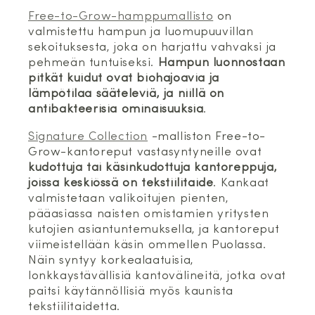
Free-to-Grow-hamppumallisto
on
valmistettu hampun ja luomupuuvillan
sekoituksesta, joka on harjattu vahvaksi ja
pehmeän tuntuiseksi.
Hampun luonnostaan
pitkät kuidut ovat biohajoavia ja
lämpötilaa sääteleviä, ja niillä on
antibakteerisia ominaisuuksia
.
Signature Collection
-malliston Free-to-
Grow-kantoreput vastasyntyneille ovat
kudottuja tai käsinkudottuja kantoreppuja,
joissa keskiössä on tekstiilitaide
. Kankaat
valmistetaan valikoitujen pienten,
pääasiassa naisten omistamien yritysten
kutojien asiantuntemuksella, ja kantoreput
viimeistellään käsin ommellen Puolassa.
Näin syntyy korkealaatuisia,
lonkkaystävällisiä kantovälineitä, jotka ovat
paitsi käytännöllisiä myös kaunista
tekstiilitaidetta.