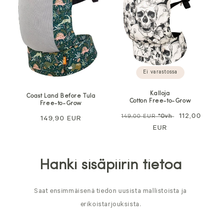
Ei varastossa
Kalloja
Coast Land Before Tula
Cotton Free-to-Grow
Free-to-Grow
Normaali
Alennushin
112,00
149,00 EUR
*Ovh
Normaali
149,90 EUR
hinta
EUR
hinta
Hanki sisäpiirin tietoa
Saat ensimmäisenä tiedon uusista mallistoista ja
erikoistarjouksista.