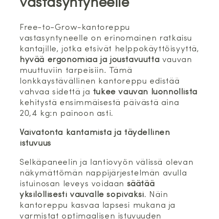
vastasyntyneelle
Free-to-Grow-kantoreppu
vastasyntyneelle on erinomainen ratkaisu
kantajille, jotka etsivät helppokäyttöisyyttä,
hyvää ergonomiaa ja joustavuutta
vauvan
muuttuviin tarpeisiin. Tämä
lonkkaystävällinen kantoreppu edistää
vahvaa sidettä ja
tukee vauvan luonnollista
kehitystä ensimmäisestä päivästä aina
20,4 kg:n painoon asti.
Vaivatonta kantamista ja täydellinen
istuvuus
Selkäpaneelin ja lantiovyön välissä olevan
näkymättömän nappijärjestelmän avulla
istuinosan leveys voidaan
säätää
yksilöllisesti vauvalle sopivaksi
. Näin
kantoreppu kasvaa lapsesi mukana ja
varmistat optimaalisen istuvuuden