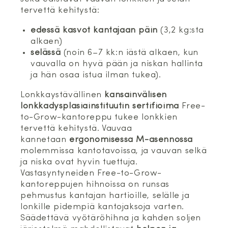
tervettä kehitystä:
edessä kasvot kantajaan päin
(3,2 kg:sta
alkaen)
selässä
(noin 6–7 kk:n iästä alkaen, kun
vauvalla on hyvä pään ja niskan hallinta
ja hän osaa istua ilman tukea).
Lonkkaystävällinen
kansainvälisen
lonkkadysplasiainstituutin sertifioima
Free-
to-Grow-kantoreppu tukee lonkkien
tervettä kehitystä. Vauvaa
kannetaan
ergonomisessa M-asennossa
molemmissa kantotavoissa, ja vauvan selkä
ja niska ovat hyvin tuettuja.
Vastasyntyneiden Free-to-Grow-
kantoreppujen hihnoissa on runsas
pehmustus kantajan hartioille, selälle ja
lonkille pidempiä kantojaksoja varten.
Säädettävä vyötäröhihna ja kahden soljen