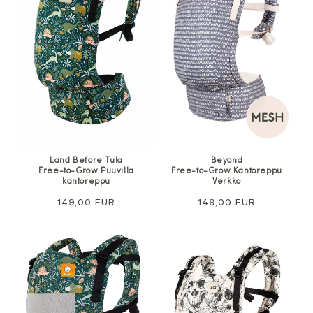
Land Before Tula
Beyond
Free-to-Grow Puuvilla
Free-to-Grow Kantoreppu
kantoreppu
Verkko
Normaali
149,00 EUR
Normaali
149,00 EUR
hinta
hinta