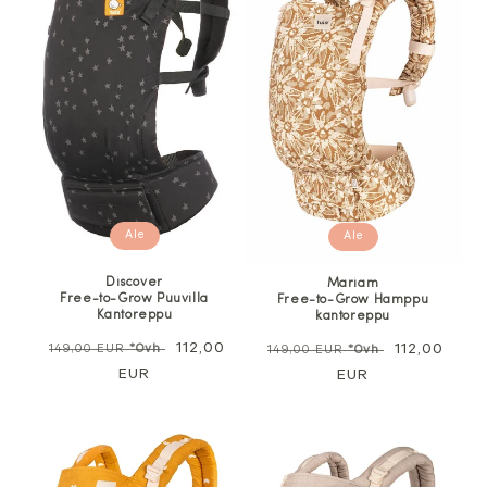
Ale
Ale
Discover
Mariam
Free-to-Grow Puuvilla
Free-to-Grow Hamppu
Kantoreppu
kantoreppu
Normaali
Alennushinta
112,00
Normaali
Alennushin
112,00
149,00 EUR
*Ovh
149,00 EUR
*Ovh
hinta
EUR
hinta
EUR