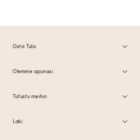
Osta Tula
Kantoreput
Olemme apunasi
Taaperoikäisten kantoreput
Tuoteohjeet
Kantovälineiden tarvikkeet
Tutustu meihin
Usein kysyttyä
Myydyimmät
Tietoa meistä
Ota yhteyttä
Tarjoukset
Laki
Tietoa kantamisesta
Toimitus ja palautukset
Käyttöehdot