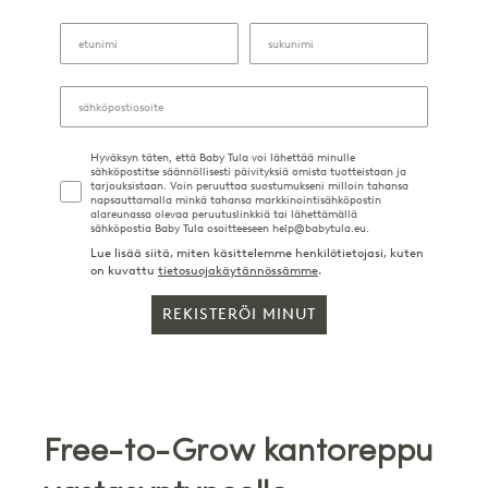
Hyväksyn täten, että Baby Tula voi lähettää minulle
sähköpostitse säännöllisesti päivityksiä omista tuotteistaan ja
tarjouksistaan. Voin peruuttaa suostumukseni milloin tahansa
napsauttamalla minkä tahansa markkinointisähköpostin
alareunassa olevaa peruutuslinkkiä tai lähettämällä
sähköpostia Baby Tula osoitteeseen help@babytula.eu.
Lue lisää siitä, miten käsittelemme henkilötietojasi, kuten
on kuvattu
tietosuojakäytännössämme
.
REKISTERÖI MINUT
Free-to-Grow kantoreppu