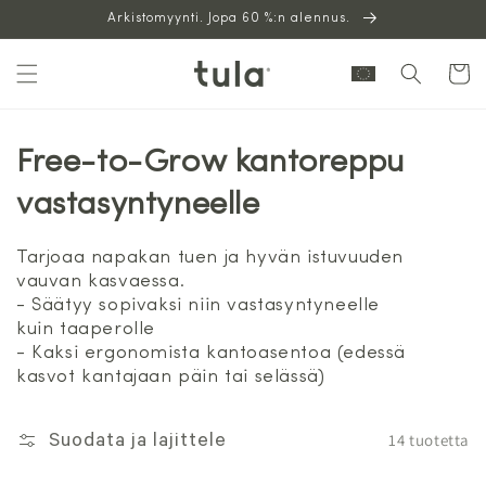
Siirry
Arkistomyynti. Jopa 60 %:n alennus.
sisältöön
Ostoskor
Free-to-Grow kantoreppu
vastasyntyneelle
Tarjoaa napakan tuen ja hyvän istuvuuden
vauvan kasvaessa.
- Säätyy sopivaksi niin vastasyntyneelle
kuin taaperolle
- Kaksi ergonomista kantoasentoa (edessä
kasvot kantajaan päin tai selässä)
14 tuotetta
Suodata ja lajittele