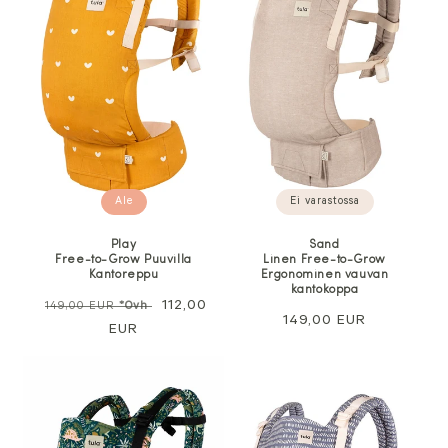
Ei varastossa
Ale
Sand
Play
Linen Free-to-Grow
Free-to-Grow Puuvilla
Ergonominen vauvan
Kantoreppu
kantokoppa
Normaali
Alennushinta
112,00
149,00 EUR
*Ovh
Normaali
149,00 EUR
hinta
EUR
hinta