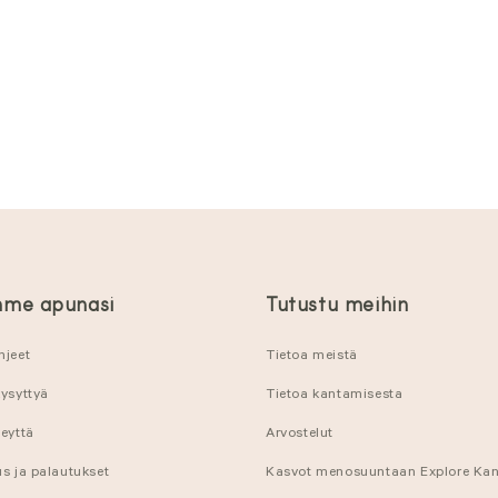
me apunasi
Tutustu meihin
hjeet
Tietoa meistä
kysyttyä
Tietoa kantamisesta
eyttä
Arvostelut
s ja palautukset
Kasvot menosuuntaan Explore Ka