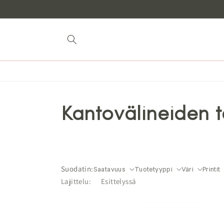
Siirry
sisältöön
Kantovälineiden t
Suodatin:
Saatavuus
Tuotetyyppi
Väri
Printit
Lajittelu: