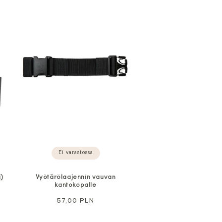
Ei varastossa
i)
Vyötärölaajennin vauvan
kantokopalle
Normaali
57,00 PLN
hinta