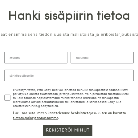
Hanki sisäpiirin tietoa
aat ensimmäisenä tiedon uusista mallistoista ja erikoistarjouksist
Hyväksyn täten, että Baby Tula voi lähettää minulle sähköpostitse säännöllisesti
päivityksiä omista tuotteistaan ja tarjouksistaan. Voin peruuttaa suostumukseni
milloin tahansa napsauttamalla minkä tahansa markkinointisähköpostin
alareunassa olevaa peruutuslinkkiä tai lähettämällä sähköpostia Baby Tula
osoitteeseen help@babytula.eu.
Lue lisää siitä, miten käsittelemme henkilötietojasi, kuten on kuvattu
tietosuojakäytännössämme
.
REKISTERÖI MINUT