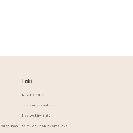
Laki
Käyttöehdot
Tietosuojakäytäntö
Hyvityskäytäntö
ntorepussa
Oikeudellinen huomautus