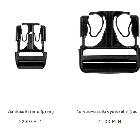
Vaihtosolki rinta (pieni)
Korvaava solki vyötärölle (suur
Normaali
22,00 PLN
Normaali
22,00 PLN
hinta
hinta