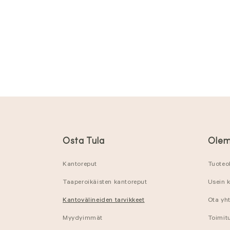
Osta Tula
Olem
Kantoreput
Tuoteo
Taaperoikäisten kantoreput
Usein 
Kantovälineiden tarvikkeet
Ota yht
Myydyimmät
Toimitu