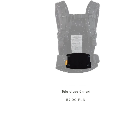
Tula alaselän tuki
Normaali
57,00 PLN
hinta