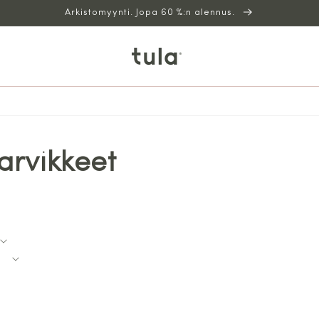
Arkistomyynti. Jopa 60 %:n alennus.
arvikkeet