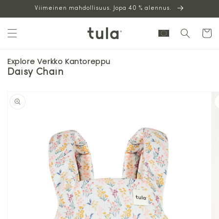
Siirry
Viimeinen mahdollisuus. Jopa 40 % alennus.
sisältöön
Ostoskor
Explore Verkko Kantoreppu
Daisy Chain
Siirry
tuotetietoihin