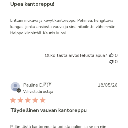
Upea kantoreppu!
Erittäin mukava ja kevyt kantoreppu. Pehmeä, hengittävä
kangas, jonka ansiosta vauva ja sinä hikoilette vähemmän.
Helppo kiinnittää. Kaunis kuosi
Oliko tästä arvostelusta apua?
0
0
Publ
Pauline D.
🇧🇪
18/05/26
date
Vahvistettu ostaja
Täydellinen vauvan kantoreppu
Pidän tästä kantorepusta todella paljon, ja se on niin