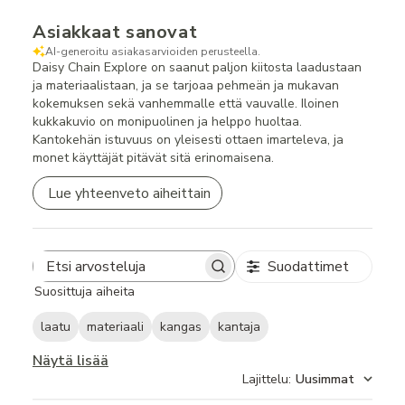
Asiakkaat sanovat
AI-generoitu asiakasarvioiden perusteella.
Daisy Chain Explore on saanut paljon kiitosta laadustaan
ja materiaalistaan, ja se tarjoaa pehmeän ja mukavan
kokemuksen sekä vanhemmalle että vauvalle. Iloinen
kukkakuvio on monipuolinen ja helppo huoltaa.
Kantokehän istuvuus on yleisesti ottaen imarteleva, ja
monet käyttäjät pitävät sitä erinomaisena.
Lue yhteenveto aiheittain
Suodattimet
Search
Suosittuja aiheita
reviews
laatu
materiaali
kangas
kantaja
Näytä lisää
Lajittelu
:
Uusimmat