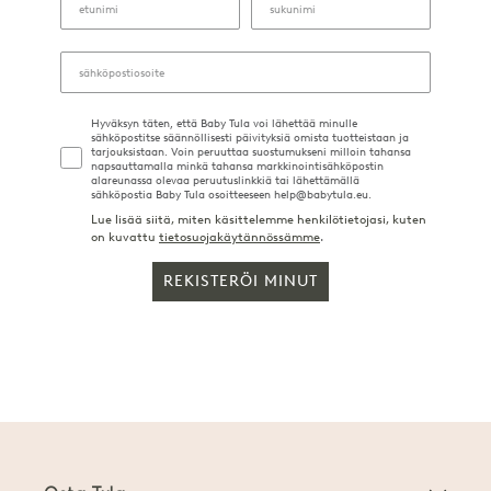
Hyväksyn täten, että Baby Tula voi lähettää minulle
sähköpostitse säännöllisesti päivityksiä omista tuotteistaan ja
tarjouksistaan. Voin peruuttaa suostumukseni milloin tahansa
napsauttamalla minkä tahansa markkinointisähköpostin
alareunassa olevaa peruutuslinkkiä tai lähettämällä
sähköpostia Baby Tula osoitteeseen help@babytula.eu.
Lue lisää siitä, miten käsittelemme henkilötietojasi, kuten
on kuvattu
tietosuojakäytännössämme
.
REKISTERÖI MINUT