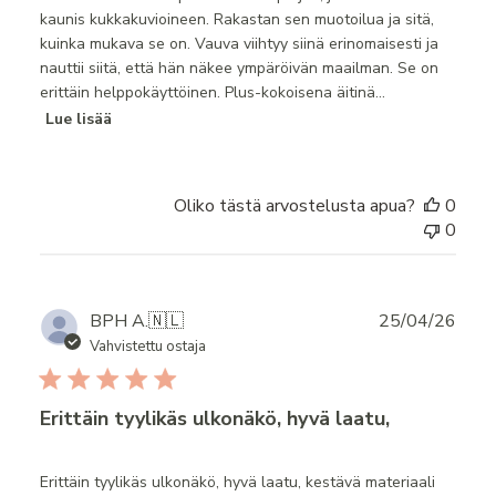
kaunis kukkakuvioineen. Rakastan sen muotoilua ja sitä,
kuinka mukava se on. Vauva viihtyy siinä erinomaisesti ja
nauttii siitä, että hän näkee ympäröivän maailman. Se on
erittäin helppokäyttöinen. Plus-kokoisena äitinä...
Lue lisää
Oliko tästä arvostelusta apua?
0
0
Publ
BPH A.
🇳🇱
25/04/26
date
Vahvistettu ostaja
Erittäin tyylikäs ulkonäkö, hyvä laatu,
Erittäin tyylikäs ulkonäkö, hyvä laatu, kestävä materiaali