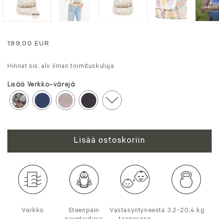
Normaali
199,00 EUR
hinta
Hinnat sis. alv ilman toimituskuluja
Lisää Verkko-värejä
Lisää ostoskoriin
Verkko
Eteenpäin
Vastasyntyneestä
3,2-20,4 kg