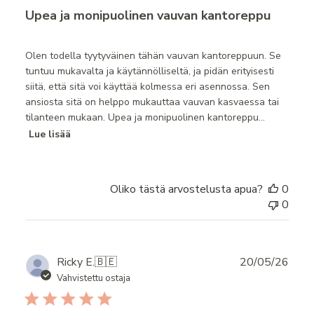
Upea ja monipuolinen vauvan kantoreppu
Olen todella tyytyväinen tähän vauvan kantoreppuun. Se
tuntuu mukavalta ja käytännölliseltä, ja pidän erityisesti
siitä, että sitä voi käyttää kolmessa eri asennossa. Sen
ansiosta sitä on helppo mukauttaa vauvan kasvaessa tai
tilanteen mukaan. Upea ja monipuolinen kantoreppu...
Lue lisää
Oliko tästä arvostelusta apua?
0
0
Publ
Ricky E.
🇧🇪
20/05/26
date
Vahvistettu ostaja