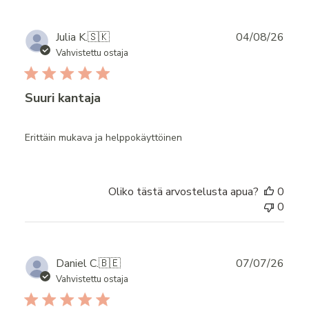
Publ
Julia K.
🇸🇰
04/08/26
date
Vahvistettu ostaja
Suuri kantaja
Erittäin mukava ja helppokäyttöinen
Oliko tästä arvostelusta apua?
0
0
Publ
Daniel C.
🇧🇪
07/07/26
date
Vahvistettu ostaja