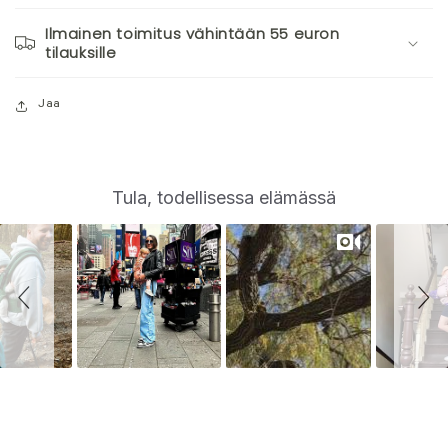
Ilmainen toimitus vähintään 55 euron
tilauksille
Jaa
S
Slide
Tula, todellisessa elämässä
controls
l
i
d
e
s
h
o
w