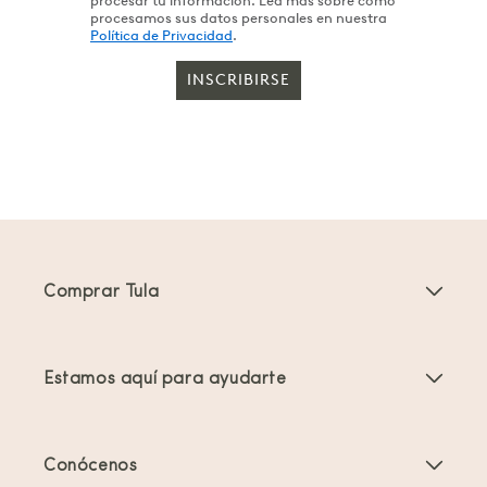
procesar tu información. Lea más sobre cómo
procesamos sus datos personales en nuestra
Política de Privacidad
.
INSCRIBIRSE
Comprar Tula
Portabebés
Estamos aquí para ayudarte
Mochilas Portabebés para Niños Pequeños
Instrucciones del producto
Accesorios para portabebés
Conócenos
Preguntas frecuentes