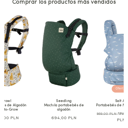
Comprar los productos más vendidos
Ofertas
Seedling
Salt Air
Seedlin
 portabebés de
Portabebés de Malla Explore
Portabebés de 
algodón
Free-to-G
Precio
Precio
650,00
869,00 PLN
*PVP
ecio
4,00 PLN
Precio
650,00 
habitual
PLN
de
itual
habitual
oferta