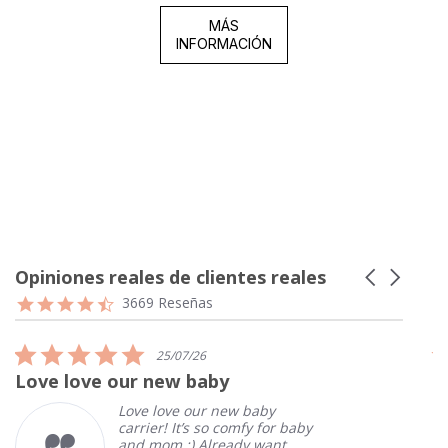
MÁS
INFORMACIÓN
Opiniones reales de clientes reales
Carousel
arrows
Reviews
4.7
3669 Reseñas
carousel
star
rating
5.0
25/07/26
star
Love love our new baby
I
rating
Love love our new baby
carrier! It’s so comfy for baby
and mom :) Already want