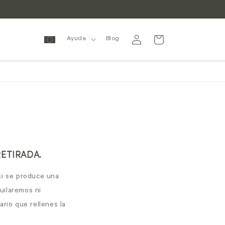
Iniciar
Carrito
Ayuda
Blog
sesión
RETIRADA.
si se produce una
uilaremos ni
ario que rellenes la