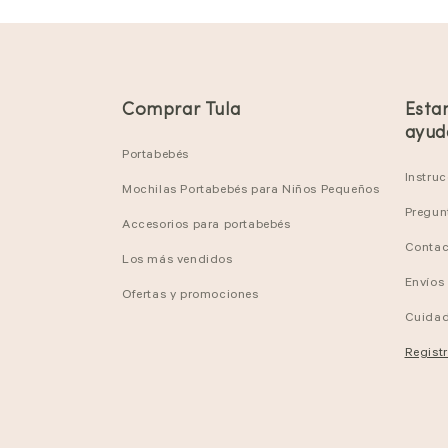
Comprar Tula
Esta
ayud
Portabebés
Instru
Mochilas Portabebés para Niños Pequeños
Pregun
Accesorios para portabebés
Contac
Los más vendidos
Envíos
Ofertas y promociones
Cuidad
Regist