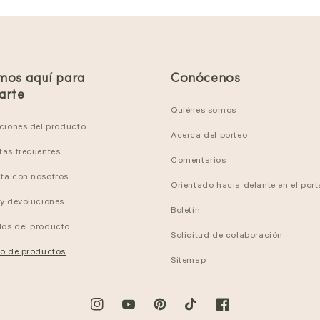
mos aquí para
Conócenos
arte
Quiénes somos
cciones del producto
Acerca del porteo
tas frecuentes
Comentarios
ta con nosotros
Orientado hacia delante en el por
 y devoluciones
Boletín
os del producto
Solicitud de colaboración
ro de productos
Sitemap
Instagram
YouTube
Pinterest
TikTok
Facebook