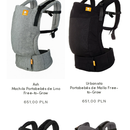
Urbanista
Ash
Portabebés de Malla Free-
Mochila Portabebés de Lino
to-Grow
Free-to-Grow
Precio
651,00 PLN
Precio
651,00 PLN
habitual
habitual