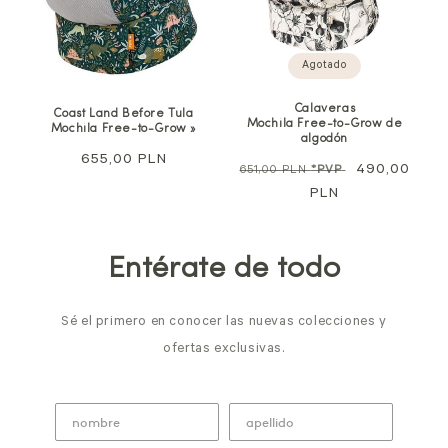
Agotado
Calaveras
Coast Land Before Tula
Mochila Free-to-Grow de
Mochila Free-to-Grow »
algodón
Precio
655,00 PLN
Precio
Precio
490,00
651,00 PLN
*PVP
habitual
habitual
PLN
de
oferta
Entérate de todo
Sé el primero en conocer las nuevas colecciones y
ofertas exclusivas.