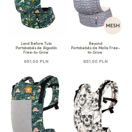
Land Before Tula
Beyond
Portabebés de Algodón
Portabebés de Malla Free-
Free-to-Grow
to-Grow
Precio
651,00 PLN
Precio
651,00 PLN
habitual
habitual