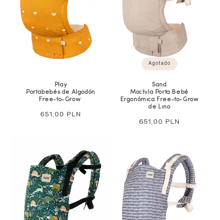
Agotado
Sand
Play
Mochila Porta Bebé
Portabebés de Algodón
Ergonómica Free-to-Grow
Free-to-Grow
de Lino
Precio
651,00 PLN
Precio
651,00 PLN
habitual
habitual