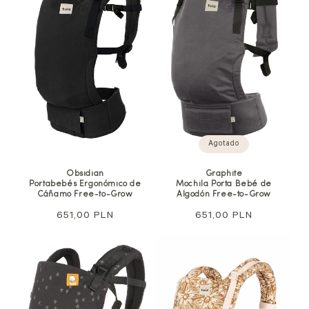
Agotado
Obsidian
Graphite
Portabebés Ergonómico de
Mochila Porta Bebé de
Cáñamo Free-to-Grow
Algodón Free-to-Grow
Precio
651,00 PLN
Precio
651,00 PLN
habitual
habitual