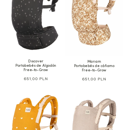
Discover
Mariam
Portabebés de Algodón
Portabebés de cáñamo
Free-to-Grow
Free-to-Grow
Precio
651,00 PLN
Precio
651,00 PLN
habitual
habitual