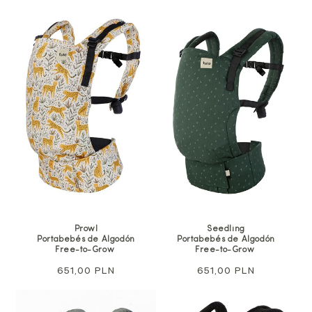
Prowl
Seedling
Portabebés de Algodón
Portabebés de Algodón
Free-to-Grow
Free-to-Grow
Precio
651,00 PLN
Precio
651,00 PLN
habitual
habitual