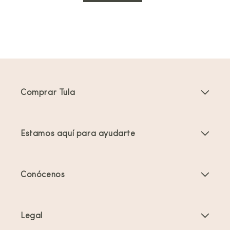
Comprar Tula
Portabebés
Estamos aquí para ayudarte
Mochilas Portabebés para Niños Pequeños
Instrucciones del producto
Accesorios para portabebés
Conócenos
Preguntas frecuentes
Los más vendidos
Quiénes somos
Contacta con nosotros
Ofertas y promociones
Legal
Acerca del porteo