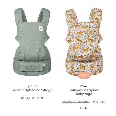
Sale
Spruce
Prowl
Leinen Explore Babytrage
Baumwolle Explore
Babytrage
Regulärer
869,00 PLN
Regulärer
Sale
651,00
869,00 PLN
*UVP
Preis
Preis
PLN