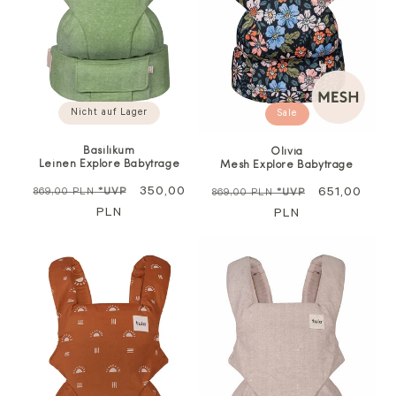
Nicht auf Lager
Sale
Basilikum
Olivia
Leinen Explore Babytrage
Mesh Explore Babytrage
Regulärer
Sale
350,00
Regulärer
Sale
651,00
869,00 PLN
*UVP
869,00 PLN
*UVP
Preis
PLN
Preis
PLN