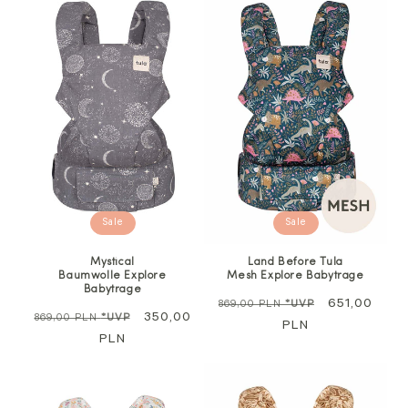
Sale
Sale
Mystical
Land Before Tula
Baumwolle Explore
Mesh Explore Babytrage
Babytrage
Regulärer
Sale
651,00
869,00 PLN
*UVP
Regulärer
Sale
350,00
869,00 PLN
*UVP
Preis
PLN
Preis
PLN