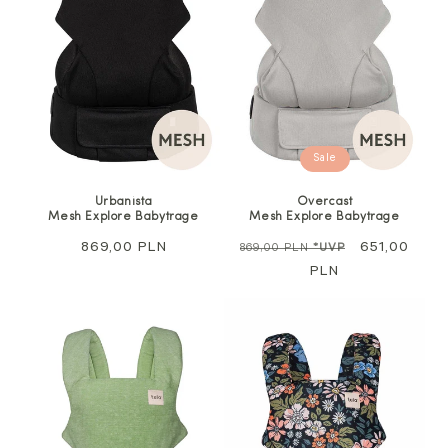
Sale
Urbanista
Overcast
Mesh Explore Babytrage
Mesh Explore Babytrage
Regulärer
869,00 PLN
Regulärer
Sale
651,00
869,00 PLN
*UVP
Preis
Preis
PLN