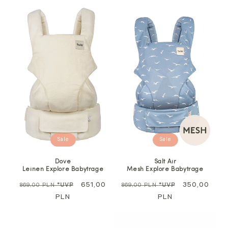
Sale
Sale
Dove
Salt Air
Leinen Explore Babytrage
Mesh Explore Babytrage
Regulärer
Sale
651,00
Regulärer
Sale
350,00
869,00 PLN
*UVP
869,00 PLN
*UVP
Preis
PLN
Preis
PLN