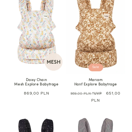
Sale
Daisy Chain
Mariam
Mesh Explore Babytrage
Hanf Explore Babytrage
Regulärer
869,00 PLN
Regulärer
Sale
651,00
869,00 PLN
*UVP
Preis
Preis
PLN