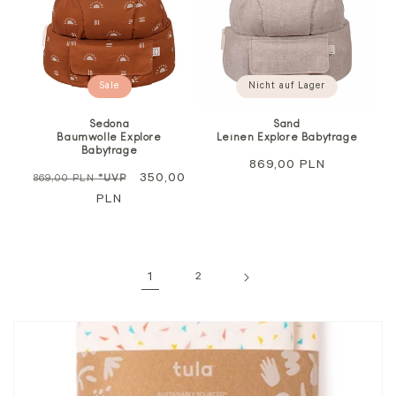
Sale
Nicht auf Lager
Sedona
Sand
Baumwolle Explore
Leinen Explore Babytrage
Babytrage
Regulärer
869,00 PLN
Regulärer
Sale
350,00
869,00 PLN
*UVP
Preis
Preis
PLN
1
2