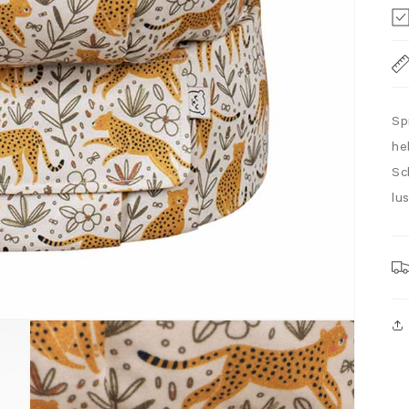
Sp
he
Sc
lu