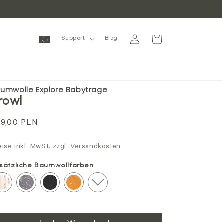
Einloggen
Warenkorb
Support
Blog
umwolle Explore Babytrage
rowl
gulärer
9,00 PLN
eis
eise inkl. MwSt. zzgl. Versandkosten
sätzliche Baumwollfarben