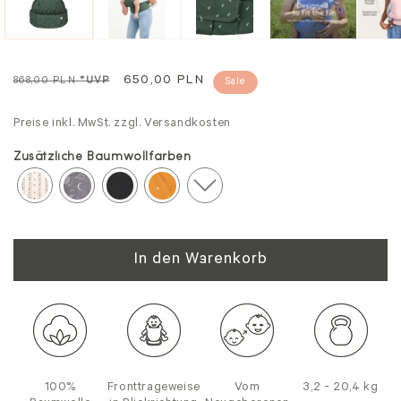
Regulärer
Sale
650,00 PLN
868,00 PLN
*UVP
Sale
Preis
Preise inkl. MwSt. zzgl. Versandkosten
Zusätzliche Baumwollfarben
In den Warenkorb
100%
Fronttrageweise
Vom
3,2 - 20,4 kg