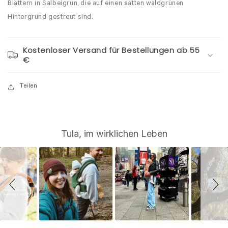
Blättern in Salbeigrün, die auf einen satten waldgrünen
Hintergrund gestreut sind.
Kostenloser Versand für Bestellungen ab 55
€
Teilen
S
Slide
Tula, im wirklichen Leben
controls
l
i
d
e
s
h
o
w