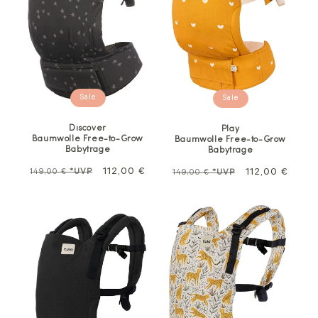
Sale
Sale
Discover
Play
Baumwolle Free-to-Grow
Baumwolle Free-to-Grow
Babytrage
Babytrage
Normalpreis
Sale
112,00 €
Normalpreis
Sale
112,00 €
149,00 €
*UVP
149,00 €
*UVP