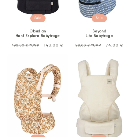
Sale
Sale
Obsidian
Beyond
Hanf Explore Babytrage
Lite Babytrage
Normalpreis
Sale
149,00 €
Normalpreis
Sale
74,00 €
199,00 €
*UVP
99,00 €
*UVP