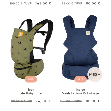
Normalpreis
Sale
149,00 €
Regulärer
Sale
80,00 €
199,00 €
*UVP
199,00 €
*UVP
Preis
Sale
Sale
Soar
Indigo
Lite Babytrage
Mesh Explore Babytrage
Normalpreis
Sale
74,00 €
Regulärer
Sale
80,00 €
99,00 €
*UVP
199,00 €
*UVP
Preis