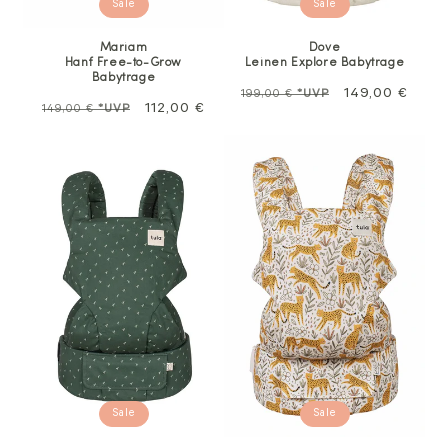
Sale
Sale
Mariam
Dove
Hanf Free-to-Grow
Leinen Explore Babytrage
Babytrage
Normalpreis
Sale
149,00 €
199,00 €
*UVP
Normalpreis
Sale
112,00 €
149,00 €
*UVP
Sale
Sale