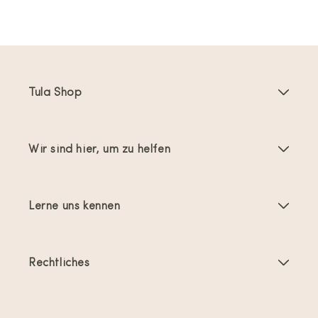
Tula Shop
Babytragen
Wir sind hier, um zu helfen
Toddler Tragen
Anleitungen
Babytragen-Zubehör
Lerne uns kennen
Häufig gestellte Fragen
Bestseller
Über uns
Kontakt
Angebote & Aktionen
Rechtliches
Über das Tragen von Babys
Versand und Rückgabe
Allgemeine Geschäftsbedingungen
Bewertungen
Produktpflege