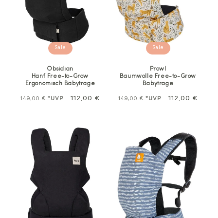
Sale
Sale
Obsidian
Prowl
Hanf Free-to-Grow
Baumwolle Free-to-Grow
Ergonomisch Babytrage
Babytrage
Normalpreis
Sale
112,00 €
Normalpreis
Sale
112,00 €
149,00 €
*UVP
149,00 €
*UVP