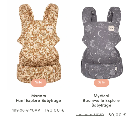
Sale
Sale
Mariam
Mystical
Hanf Explore Babytrage
Baumwolle Explore
Babytrage
Normalpreis
Sale
149,00 €
199,00 €
*UVP
Regulärer
Sale
80,00 €
199,00 €
*UVP
Preis