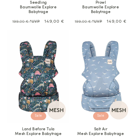
Seedling
Prowl
Baumwolle Explore
Baumwolle Explore
Babytrage
Babytrage
Normalpreis
Sale
149,00 €
Normalpreis
Sale
149,00 €
199,00 €
*UVP
199,00 €
*UVP
Sale
Sale
Land Before Tula
Salt Air
Mesh Explore Babytrage
Mesh Explore Babytrage