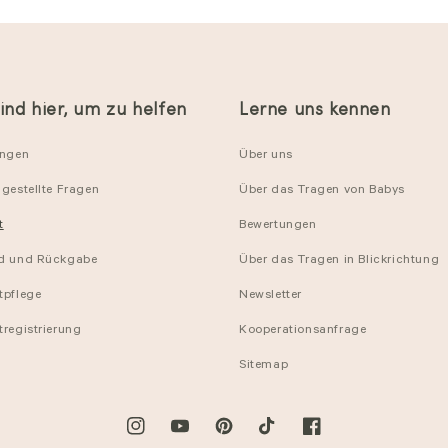
ind hier, um zu helfen
Lerne uns kennen
ungen
Über uns
gestellte Fragen
Über das Tragen von Babys
t
Bewertungen
d und Rückgabe
Über das Tragen in Blickrichtung
tpflege
Newsletter
tregistrierung
Kooperationsanfrage
Sitemap
Instagram
YouTube
Pinterest
TikTok
Facebook