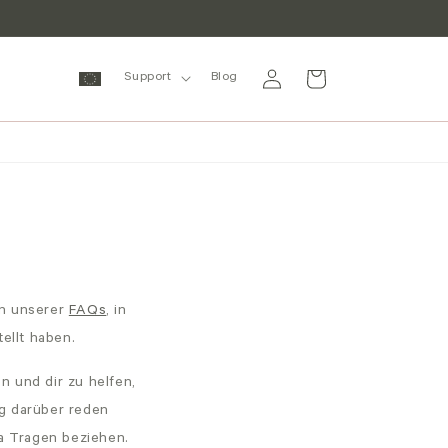
Einloggen
Warenkorb
Support
Blog
en unserer
FAQs
, in
tellt haben.
n und dir zu helfen,
ng darüber reden
ula Tragen beziehen.