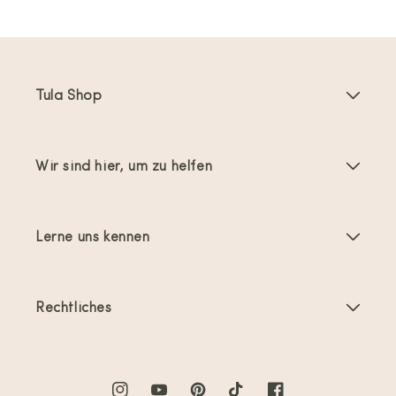
Tula Shop
Babytragen
Wir sind hier, um zu helfen
Toddler Tragen
Anleitungen
Babytragen-Zubehör
Lerne uns kennen
Häufig gestellte Fragen
Bestseller
Über uns
Kontakt
Angebote & Aktionen
Rechtliches
Über das Tragen von Babys
Versand und Rückgabe
Allgemeine Geschäftsbedingungen
Bewertungen
Produktpflege
Datenschutzerklärung