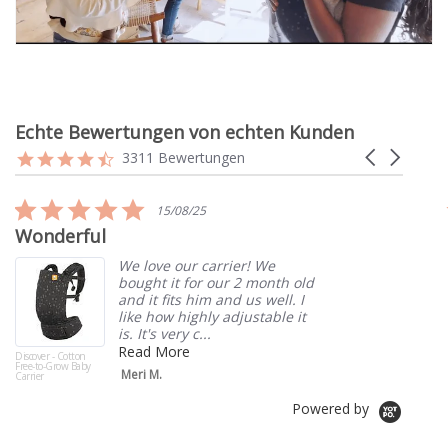
Echte Bewertungen von echten Kunden
Reviews
4.7
Carousel
3311 Bewertungen
carousel
star
arrows
rating
5.0
15/08/25
star
Wonderful
rating
We love our carrier! We
bought it for our 2 month old
and it fits him and us well. I
like how highly adjustable it
is. It's very c...
Read More
Discover - Cotton
Free-to-Grow Baby
Meri M.
Carrier
Powered by