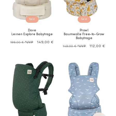
Sale
Sale
Dove
Prowl
Leinen Explore Babytrage
Baumwolle Free-to-Grow
Babytrage
Normalpreis
Sale
149,00 €
199,00 €
*UVP
Normalpreis
Sale
112,00 €
149,00 €
*UVP