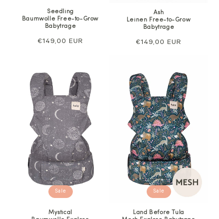
Seedling
Ash
Baumwolle Free-to-Grow
Leinen Free-to-Grow
Babytrage
Babytrage
Regulärer
€149,00 EUR
Regulärer
€149,00 EUR
Preis
Preis
Sale
Sale
Mystical
Land Before Tula