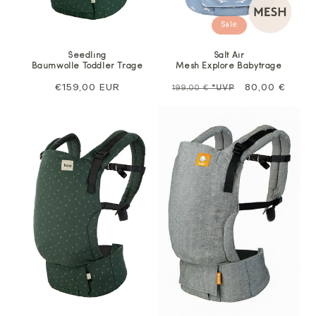
Sale
Seedling
Salt Air
Baumwolle Toddler Trage
Mesh Explore Babytrage
Regulärer
€159,00 EUR
Regulärer
Sale
80,00 €
199,00 €
*UVP
Preis
Preis