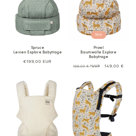
Sale
Spruce
Prowl
Leinen Explore Babytrage
Baumwolle Explore
Babytrage
Regulärer
€199,00 EUR
Normalpreis
Sale
149,00 €
199,00 €
*UVP
Preis