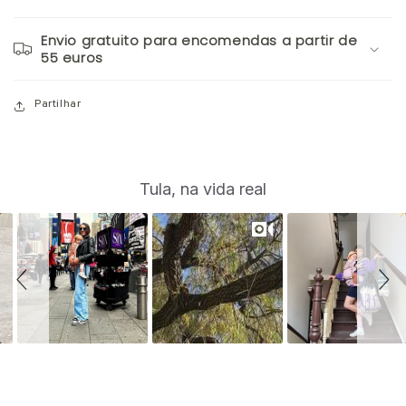
Envio gratuito para encomendas a partir de
55 euros
Partilhar
S
Slide
Tula, na vida real
controls
l
i
d
e
s
h
o
w