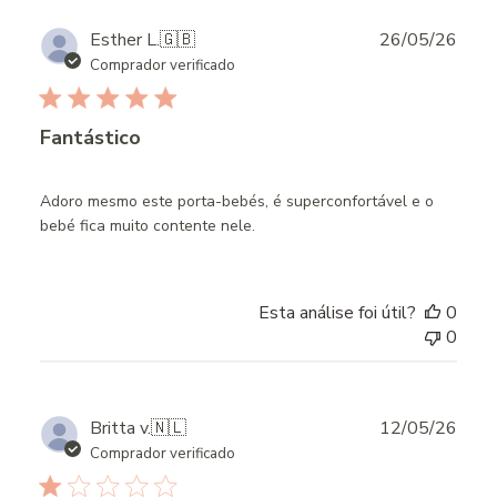
Publ
Esther L.
🇬🇧
26/05/26
date
Comprador verificado
Fantástico
Adoro mesmo este porta-bebés, é superconfortável e o
bebé fica muito contente nele.
Esta análise foi útil?
0
0
Publ
Britta v.
🇳🇱
12/05/26
date
Comprador verificado