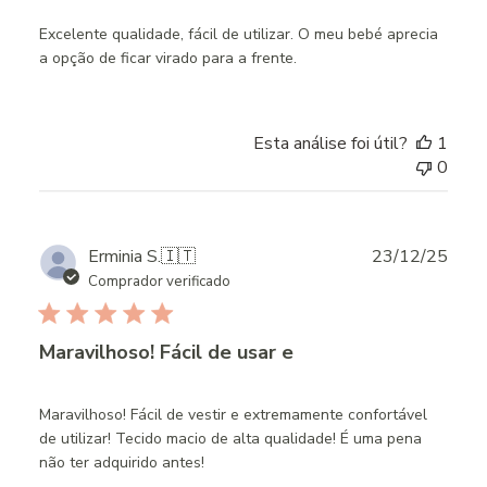
Excelente qualidade, fácil de utilizar. O meu bebé aprecia
a opção de ficar virado para a frente.
Esta análise foi útil?
1
0
Publ
Erminia S.
🇮🇹
23/12/25
date
Comprador verificado
Maravilhoso! Fácil de usar e
Maravilhoso! Fácil de vestir e extremamente confortável
de utilizar! Tecido macio de alta qualidade! É uma pena
não ter adquirido antes!