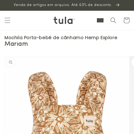
Venda de artigos em arquivo. Até 60% de desconto.
para o
conteúdo
Carrinh
Mochila Porta-bebé de cânhamo Hemp Explore
Mariam
Saltar para
a
informação
sobre o
produto