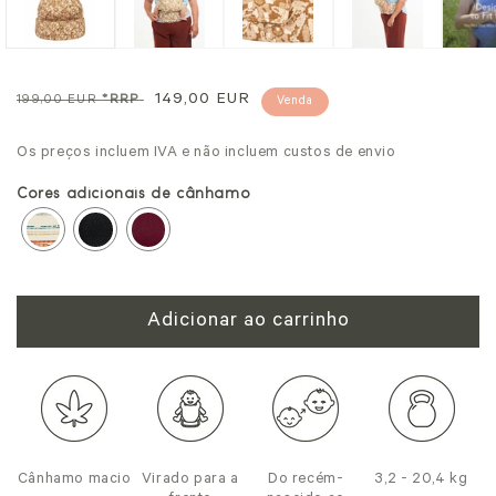
modal
mo
Preço
Preço
149,00 EUR
199,00 EUR
*RRP
Venda
normal
de
Os preços incluem IVA e não incluem custos de envio
venda
Cores adicionais de cânhamo
Adicionar ao carrinho
Cânhamo macio
Virado para a
Do recém-
3,2 - 20,4 kg