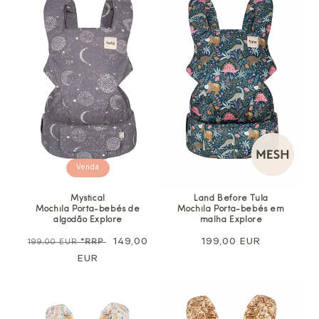
Venda
Mystical
Land Before Tula
Mochila Porta-bebés de
Mochila Porta-bebés em
algodão Explore
malha Explore
Preço
Preço
149,00
Preço
199,00 EUR
199,00 EUR
*RRP
normal
EUR
de
normal
venda