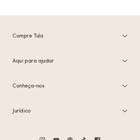
Compre Tula
Porta-bebés
Aqui para ajudar
Carrinhos de bebé
Instruções do produto
Acessórios Porta-bebés
Conheça-nos
Perguntas frequentes
Mais vendidos
Sobre nós
Contacte-nos
Ofertas e promoções
Jurídico
Sobre o babywearing
Envio e devoluções
Termos de serviço
Comentários
Cuidados com o produto