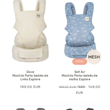
Venda
Dove
Salt Air
Mochila Porta-bebés de
Mochila Porta-bebés de
Linho Explore
malha Explore
Preço
199,00 EUR
Preço
Preço
149,00
199,00 EUR
*RRP
normal
normal
EUR
de
venda