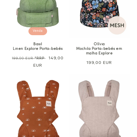
Venda
Basil
Olívia
Linen Explore Porta-bebés
Mochila Porta-bebés em
malha Explore
Preço
Preço
149,00
199,00 EUR
*RRP
Preço
199,00 EUR
normal
EUR
de
normal
venda