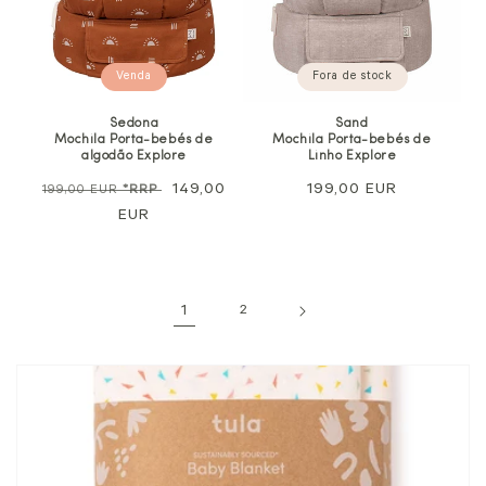
Venda
Fora de stock
Sedona
Sand
Mochila Porta-bebés de
Mochila Porta-bebés de
algodão Explore
Linho Explore
Preço
Preço
149,00
Preço
199,00 EUR
199,00 EUR
*RRP
normal
EUR
de
normal
venda
1
2