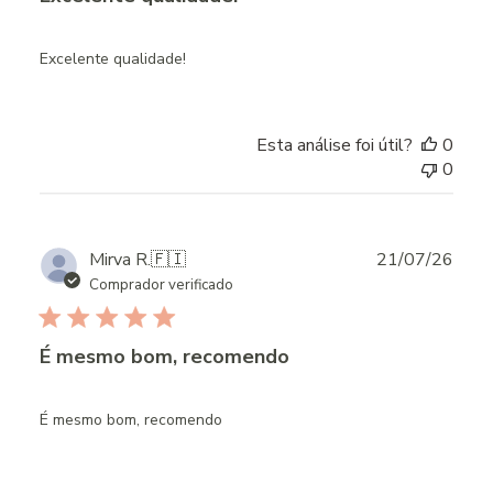
Excelente qualidade!
Esta análise foi útil?
0
0
Publ
Mirva R.
🇫🇮
21/07/26
date
Comprador verificado
É mesmo bom, recomendo
É mesmo bom, recomendo