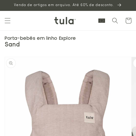
Venda de artigos em arquivo. Até 60% de desconto.
para o
conteúdo
Carrinh
Porta-bebés em linho Explore
Sand
Saltar para
a
informação
sobre o
produto