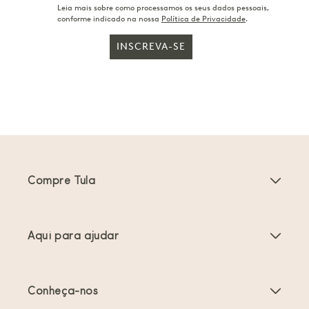
Leia mais sobre como processamos os seus dados pessoais,
conforme indicado na nossa
Política de Privacidade
.
INSCREVA-SE
Compre Tula
Porta-bebés
Aqui para ajudar
Carrinhos de bebé
Instruções do produto
Acessórios Porta-bebés
Conheça-nos
Perguntas frequentes