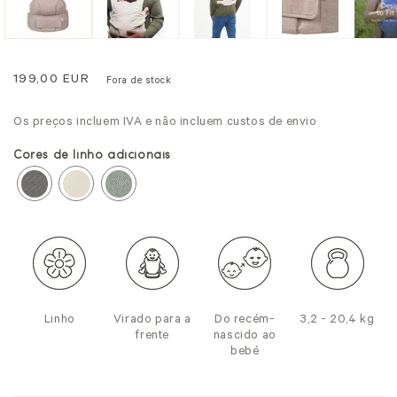
modal
mo
Preço
199,00 EUR
Fora de stock
normal
Os preços incluem IVA e não incluem custos de envio
Cores de linho adicionais
Linho
Virado para a
Do recém-
3,2 - 20,4 kg
frente
nascido ao
bebé