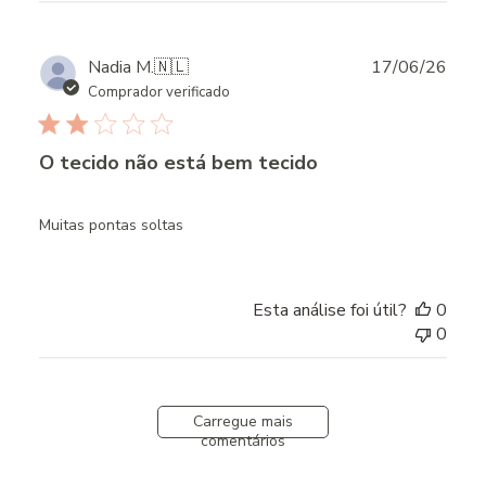
Publ
Nadia M.
🇳🇱
17/06/26
date
Comprador verificado
O tecido não está bem tecido
Muitas pontas soltas
Esta análise foi útil?
0
0
Carregue mais
comentários