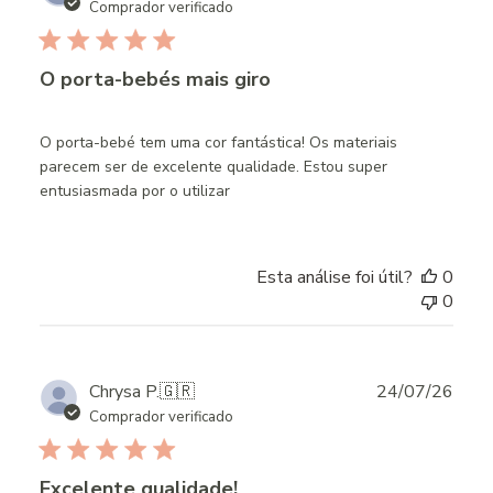
date
Comprador verificado
O porta-bebés mais giro
O porta-bebé tem uma cor fantástica! Os materiais
parecem ser de excelente qualidade. Estou super
entusiasmada por o utilizar
Esta análise foi útil?
0
0
Publ
Chrysa P.
🇬🇷
24/07/26
date
Comprador verificado
Excelente qualidade!