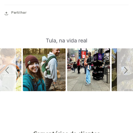
Partilhar
S
Slide
Tula, na vida real
controls
l
i
d
e
s
h
o
w