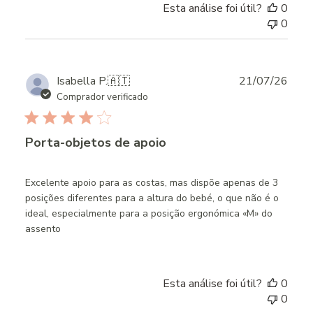
Esta análise foi útil?
0
0
Publ
Isabella P.
🇦🇹
21/07/26
date
Comprador verificado
Porta-objetos de apoio
Excelente apoio para as costas, mas dispõe apenas de 3
posições diferentes para a altura do bebé, o que não é o
ideal, especialmente para a posição ergonómica «M» do
assento
Esta análise foi útil?
0
0