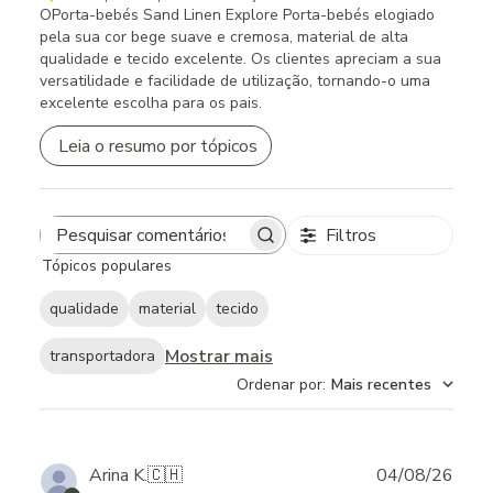
OPorta-bebés Sand Linen Explore Porta-bebés elogiado
pela sua cor bege suave e cremosa, material de alta
qualidade e tecido excelente. Os clientes apreciam a sua
versatilidade e facilidade de utilização, tornando-o uma
excelente escolha para os pais.
Leia o resumo por tópicos
Filtros
Search
Tópicos populares
reviews
qualidade
material
tecido
Mostrar mais
transportadora
Ordenar por
:
Mais recentes
Publ
Arina K.
🇨🇭
04/08/26