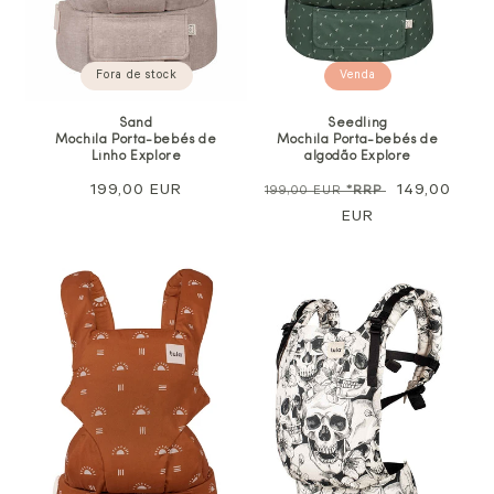
Fora de stock
Venda
Sand
Seedling
Mochila Porta-bebés de
Mochila Porta-bebés de
Linho Explore
algodão Explore
Preço
199,00 EUR
Preço
Preço
149,00
199,00 EUR
*RRP
normal
normal
EUR
de
venda