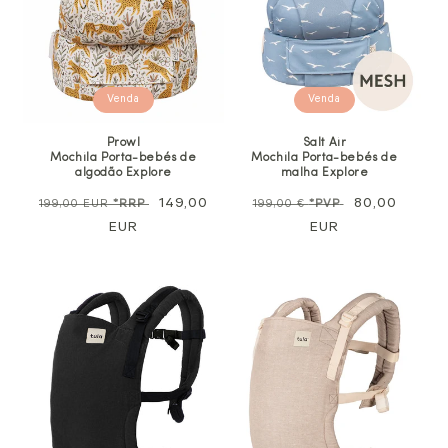
Venda
Venda
Prowl
Salt Air
Mochila Porta-bebés de
Mochila Porta-bebés de
algodão Explore
malha Explore
Preço
Preço
149,00
Preço
Preço
80,00
199,00 EUR
*RRP
199,00 €
*PVP
normal
EUR
de
normal
EUR
promocional
venda