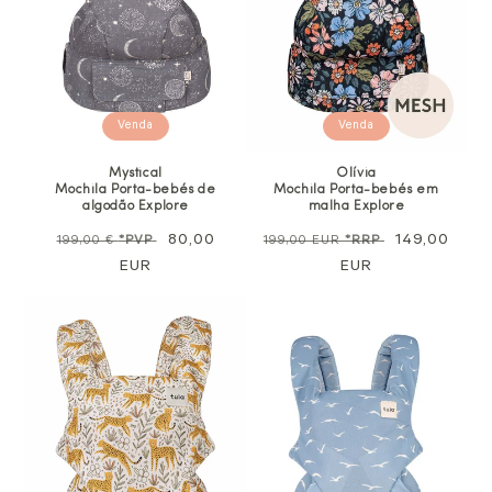
Venda
Venda
Mystical
Olívia
Mochila Porta-bebés de
Mochila Porta-bebés em
algodão Explore
malha Explore
Preço
Preço
80,00
Preço
Preço
149,00
199,00 €
*PVP
199,00 EUR
*RRP
normal
EUR
promocional
normal
EUR
de
venda