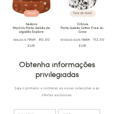
Venda
Fora de stock
Sedona
Crânios
Mochila Porta-bebés de
Porta-bebés Cotton Free-to-
algodão Explore
Grow
Preço
Preço
80,00
Preço
Preço
112,00
199,00 €
*PVP
€149,00 EUR
*RRP
normal
EUR
promocional
normal
EUR
de
venda
Obtenha informações
privilegiadas
Seja o primeiro a conhecer as novas colecções e as
ofertas exclusivas.