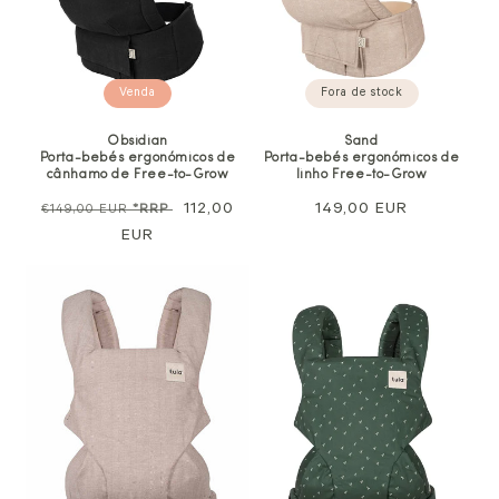
Fora de stock
Venda
Sand
Obsidian
Porta-bebés ergonómicos de
Porta-bebés ergonómicos de
linho Free-to-Grow
cânhamo de Free-to-Grow
Preço
149,00 EUR
Preço
Preço
112,00
€149,00 EUR
*RRP
normal
normal
EUR
de
venda