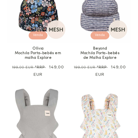
Venda
Venda
Olívia
Beyond
Mochila Porta-bebés em
Mochila Porta-bebés
malha Explore
de Malha Explore
Preço
Preço
149,00
Preço
Preço
149,00
199,00 EUR
*RRP
199,00 EUR
*RRP
normal
EUR
de
normal
EUR
de
venda
venda