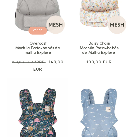
Venda
Overcast
Daisy Chain
Mochila Porta-bebés de
Mochila Porta-bebés
malha Explore
de Malha Explore
Preço
Preço
149,00
Preço
199,00 EUR
199,00 EUR
*RRP
normal
EUR
de
normal
venda