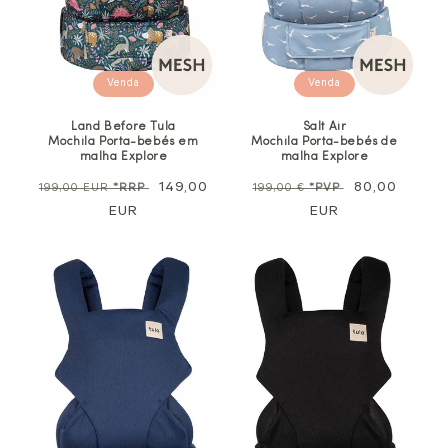
Venda
Venda
Land Before Tula
Salt Air
Mochila Porta-bebés em
Mochila Porta-bebés de
malha Explore
malha Explore
Preço
Preço
149,00
Preço
Preço
80,00
199,00 EUR
*RRP
199,00 €
*PVP
normal
EUR
de
normal
EUR
promocional
venda