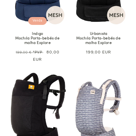
Venda
Indigo
Urbanista
Mochila Porta-bebés de
Mochila Porta-bebés de
malha Explore
malha Explore
Preço
Preço
80,00
Preço
199,00 EUR
199,00 €
*PVP
normal
EUR
promocional
normal