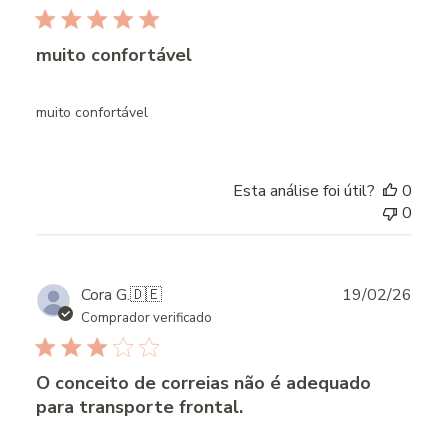
muito confortável
muito confortável
Esta análise foi útil?
0
0
Publ
Cora G.
🇩🇪
19/02/26
date
Comprador verificado
O conceito de correias não é adequado
para transporte frontal.