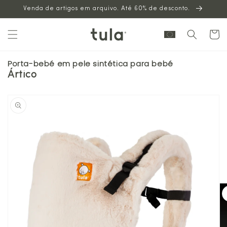
Venda de artigos em arquivo. Até 60% de desconto.
para o
conteúdo
Carrinh
Porta-bebé em pele sintética para bebé
Ártico
Saltar para
a
informação
sobre o
produto