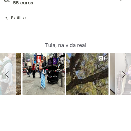
55 euros
Partilhar
S
Slide
Tula, na vida real
controls
l
i
d
e
s
h
o
w