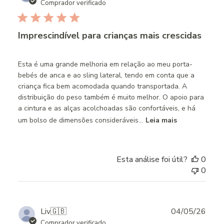
date
Comprador verificado
Imprescindível para crianças mais crescidas
Esta é uma grande melhoria em relação ao meu porta-
bebés de anca e ao sling lateral, tendo em conta que a
criança fica bem acomodada quando transportada. A
distribuição do peso também é muito melhor. O apoio para
a cintura e as alças acolchoadas são confortáveis, e há
um bolso de dimensões consideráveis...
Leia mais
Esta análise foi útil?
0
0
Publ
Liv
🇬🇧
04/05/26
date
Comprador verificado