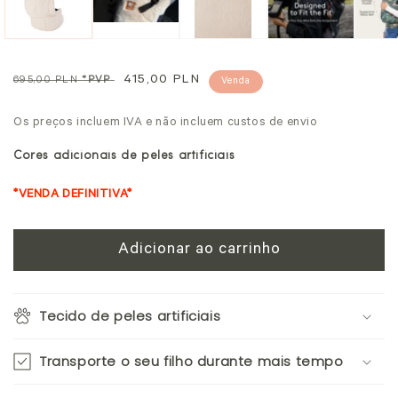
modal
Preço
Preço
415,00 PLN
695,00 PLN
*PVP
Venda
normal
promocional
Os preços incluem IVA e não incluem custos de envio
Cores adicionais de peles artificiais
*VENDA DEFINITIVA*
Adicionar ao carrinho
Tecido de peles artificiais
Transporte o seu filho durante mais tempo