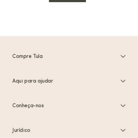
Compre Tula
Porta-bebés
Aqui para ajudar
Carrinhos de bebé
Instruções do produto
Acessórios Porta-bebés
Conheça-nos
Perguntas frequentes
Mais vendidos
Sobre nós
Contacte-nos
Ofertas e promoções
Jurídico
Sobre o babywearing