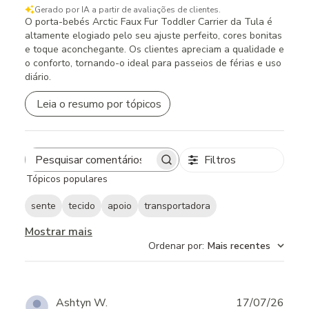
Gerado por IA a partir de avaliações de clientes.
O porta-bebés Arctic Faux Fur Toddler Carrier da Tula é
altamente elogiado pelo seu ajuste perfeito, cores bonitas
e toque aconchegante. Os clientes apreciam a qualidade e
o conforto, tornando-o ideal para passeios de férias e uso
diário.
Leia o resumo por tópicos
Filtros
Search
Tópicos populares
reviews
sente
tecido
apoio
transportadora
Mostrar mais
Ordenar por
:
Mais recentes
Publ
Ashtyn W.
17/07/26