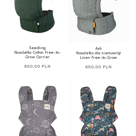
Seedling
Ash
Nosidełko Cotton Free-to-
Nosidełko dla niemowląt
Grow Carrier
Linen Free-to-Grow
Cena
650,00 PLN
Cena
650,00 PLN
regularna
regularna