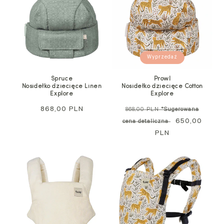
Wyprzedaż
Spruce
Prowl
Nosidełko dziecięce Linen
Nosidełko dziecięce Cotton
Explore
Explore
Cena
868,00 PLN
Cena
868,00 PLN
*Sugerowana
regularna
regularna
Cena
650,00
cena detaliczna
PLN
promocyjna