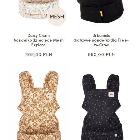
Daisy Chain
Urbanista
Nosidełko dziecięce Mesh
Siatkowe nosidełko dla Free-
Explore
to-Grow
Cena
868,00 PLN
Cena
650,00 PLN
regularna
regularna