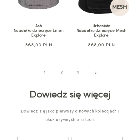
Ash
Urbanista
Nosidełko dziecięce Linen
Nosidełko dziecięce Mesh
Explore
Explore
Cena
868,00 PLN
Cena
868,00 PLN
regularna
regularna
1
2
3
Dowiedz się więcej
Dowiedz się jako pierwszy o nowych kolekcjach i
ekskluzywnych ofertach.