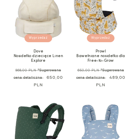
Wyprzedaż
Wyprzedaż
Dove
Prowl
Nosidełko dziecięce Linen
Bawełniane nosidełko dla
Explore
Free-to-Grow
Cena
Cena
868,00 PLN
*Sugerowana
650,00 PLN
*Sugerowana
regularna
Cena
650,00
regularna
Cena
489,00
cena detaliczna
cena detaliczna
PLN
promocyjna
PLN
promocyjna