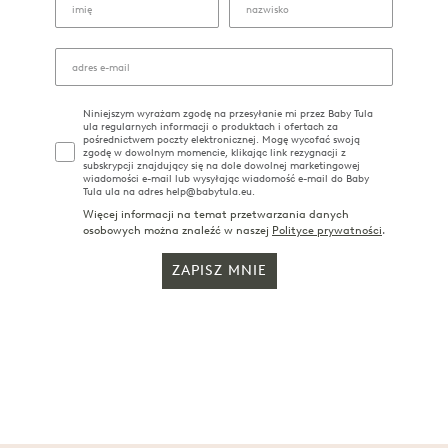
Niniejszym wyrażam zgodę na przesyłanie mi przez Baby Tula
ula regularnych informacji o produktach i ofertach za
pośrednictwem poczty elektronicznej. Mogę wycofać swoją
zgodę w dowolnym momencie, klikając link rezygnacji z
subskrypcji znajdujący się na dole dowolnej marketingowej
wiadomości e-mail lub wysyłając wiadomość e-mail do Baby
Tula ula na adres help@babytula.eu.
Więcej informacji na temat przetwarzania danych
osobowych można znaleźć w naszej
Polityce prywatności
.
ZAPISZ MNIE