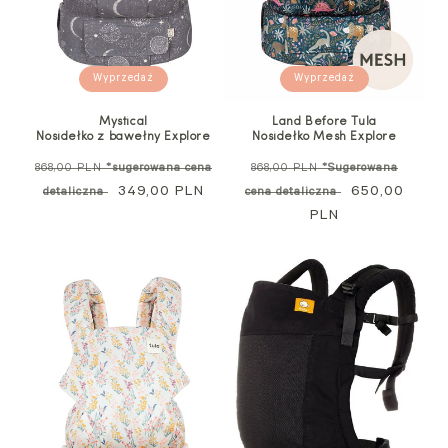
Wyprzedaż
Wyprzedaż
Mystical
Land Before Tula
Nosidełko z bawełny Explore
Nosidełko Mesh Explore
Cena
Cena
868,00 PLN
*sugerowana cena
868,00 PLN
*Sugerowana
standardowa
Cena
349,00 PLN
regularna
Cena
650,00
detaliczna
cena detaliczna
promocyjna
PLN
promocyjna