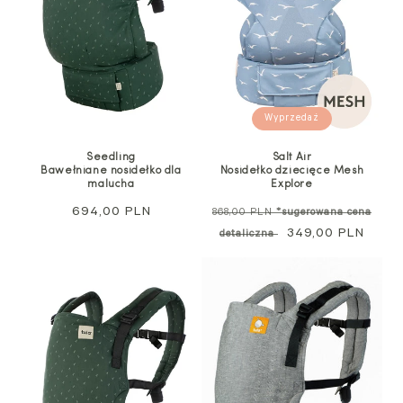
Wyprzedaż
Seedling
Salt Air
Bawełniane nosidełko dla
Nosidełko dziecięce Mesh
malucha
Explore
Cena
694,00 PLN
Cena
868,00 PLN
*sugerowana cena
regularna
standardowa
Cena
349,00 PLN
detaliczna
promocyjna