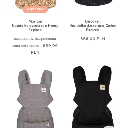
Wyprzedaż
Mariam
Discover
Nosidełko dziecięce Hemp
Nosidełko dziecięce Cotton
Explore
Explore
Cena
Cena
868,00 PLN
868,00 PLN
*Sugerowana
regularna
Cena
650,00
regularna
cena detaliczna
PLN
promocyjna