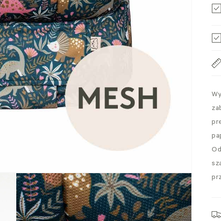
Wy
za
pr
pa
Od
sz
pr