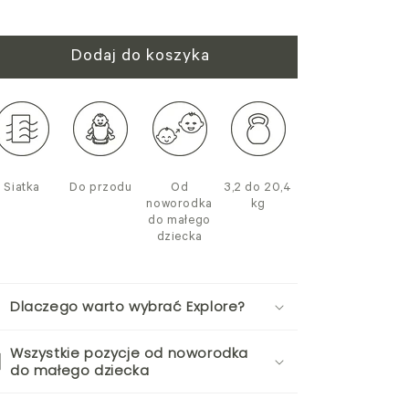
Dodaj do koszyka
Siatka
Do przodu
Od
3,2 do 20,4
noworodka
kg
do małego
dziecka
Dlaczego warto wybrać Explore?
Wszystkie pozycje od noworodka
do małego dziecka