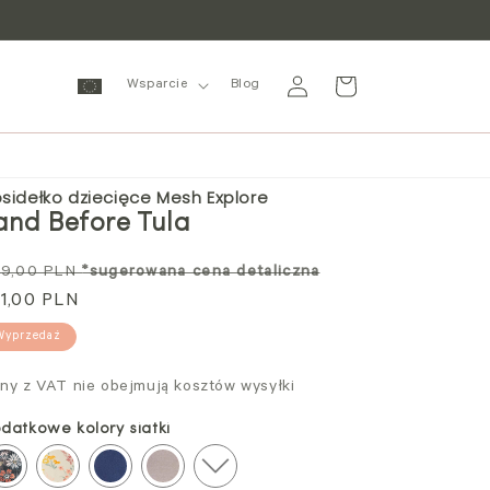
Zaloguj
Wózek
Wsparcie
Blog
się
sidełko dziecięce Mesh Explore
and Before Tula
ena
Cena
9,00 PLN
*sugerowana cena detaliczna
andardowa
1,00 PLN
promocyjna
Wyprzedaż
ny z VAT nie obejmują kosztów wysyłki
datkowe kolory siatki