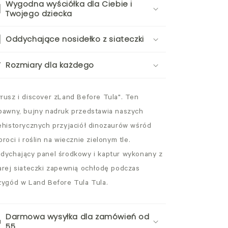
Wygodna wyściółka dla Ciebie i
Twojego dziecka
Oddychające nosidełko z siateczki
Rozmiary dla każdego
rusz i discover zLand Before Tula". Ten
bawny, bujny nadruk przedstawia naszych
ehistorycznych przyjaciół dinozaurów wśród
proci i roślin na wiecznie zielonym tle.
dychający panel środkowy i kaptur wykonany z
arej siateczki zapewnią ochłodę podczas
zygód w Land Before Tula Tula.
Darmowa wysyłka dla zamówień od
55