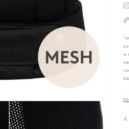
"U
po
w 
si
co
ka