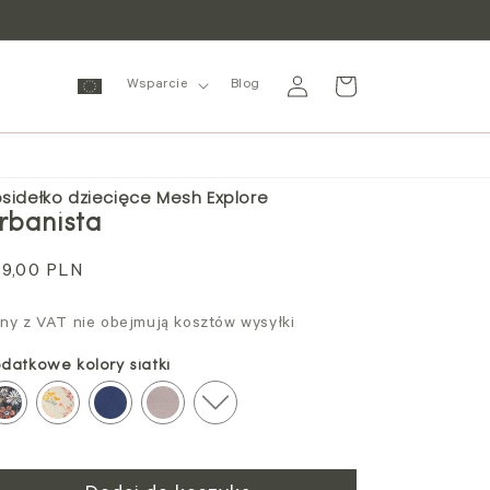
Zaloguj
Wózek
Wsparcie
Blog
się
sidełko dziecięce Mesh Explore
rbanista
ena
9,00 PLN
gularna
ny z VAT nie obejmują kosztów wysyłki
datkowe kolory siatki