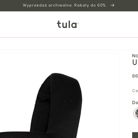
Wyprzedaż archiwalna. Rabaty do 60%.
No
U
C
86
re
Ce
Do