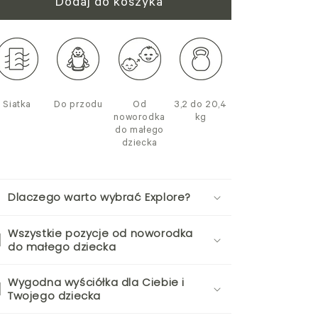
Dodaj do koszyka
Siatka
Do przodu
Od
3,2 do 20,4
noworodka
kg
do małego
dziecka
Dlaczego warto wybrać Explore?
Wszystkie pozycje od noworodka
do małego dziecka
Wygodna wyściółka dla Ciebie i
Twojego dziecka