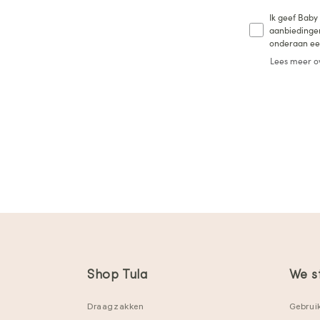
Ik geef Baby
aanbiedingen
onderaan een
Lees meer o
Shop Tula
We s
Draagzakken
Gebrui