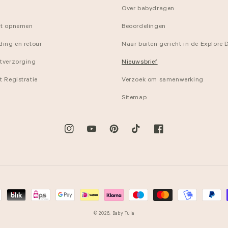
Over babydragen
t opnemen
Beoordelingen
ding en retour
Naar buiten gericht in de Explore
tverzorging
Nieuwsbrief
 Registratie
Verzoek om samenwerking
Sitemap
Instagram
YouTube
Pinterest
TikTok
Facebook
© 2026,
Baby Tula