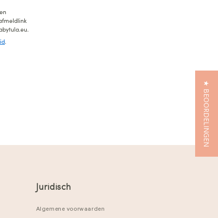
 en
 afmeldlink
abytula.eu.
id
.
★ BEOORDELINGEN
Juridisch
Algemene voorwaarden