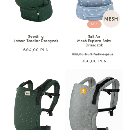
Sale
Seedling
Salt Air
Katoen Toddler Draagzak
Mesh Explore Baby
Draagzak
Normale
694,00 PLN
Normale
Aanbie
869,00 PLN
*adviesprijs
prijs
prijs
350,00 PLN