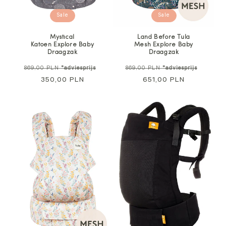
Sale
Sale
Mystical
Land Before Tula
Katoen Explore Baby
Mesh Explore Baby
Draagzak
Draagzak
Normale
Aanbiedingsprijs
Normale
Aanbie
869,00 PLN
*adviesprijs
869,00 PLN
*adviesprijs
prijs
350,00 PLN
prijs
651,00 PLN