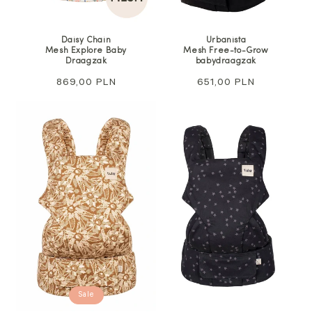
Daisy Chain
Urbanista
Mesh Explore Baby
Mesh Free-to-Grow
Draagzak
babydraagzak
Normale
869,00 PLN
Normale
651,00 PLN
prijs
prijs
Sale