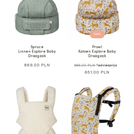
Sale
Spruce
Prowl
Linnen Explore Baby
Katoen Explore Baby
Draagzak
Draagzak
Normale
869,00 PLN
Normale
Aanbie
869,00 PLN
*adviesprijs
prijs
prijs
651,00 PLN