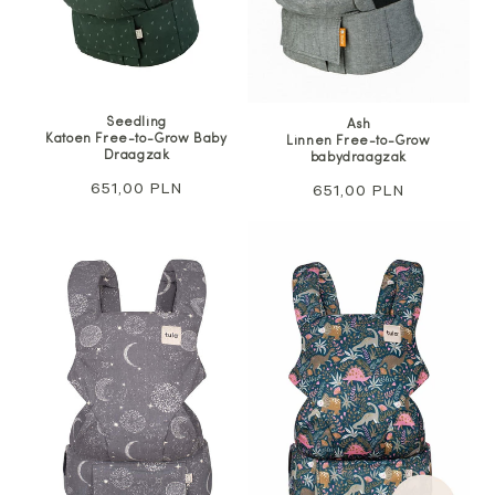
Seedling
Ash
Katoen Free-to-Grow Baby
Linnen Free-to-Grow
Draagzak
babydraagzak
Normale
651,00 PLN
Normale
651,00 PLN
prijs
prijs