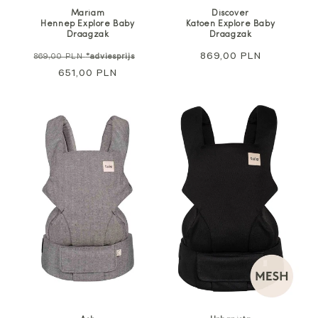
Mariam
Discover
Hennep Explore Baby
Katoen Explore Baby
Draagzak
Draagzak
Normale
Aanbiedingsprijs
Normale
869,00 PLN
869,00 PLN
*adviesprijs
prijs
651,00 PLN
prijs