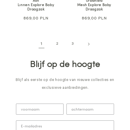
Ash
Urbanista
Linnen Explore Baby
Mesh Explore Baby
Draagzak
Draagzak
Normale
869,00 PLN
Normale
869,00 PLN
prijs
prijs
1
2
3
Blijf op de hoogte
Blijf als eerste op de hoogte van nieuwe collecties en
exclusieve aanbiedingen.