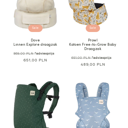
Sale
Sale
Dove
Prowl
Linnen Explore draagzak
Katoen Free-to-Grow Baby
Draagzak
Normale
Aanbiedingsprijs
869,00 PLN
*adviesprijs
Normale
Aanbie
651,00 PLN
*adviesprijs
prijs
651,00 PLN
prijs
489,00 PLN