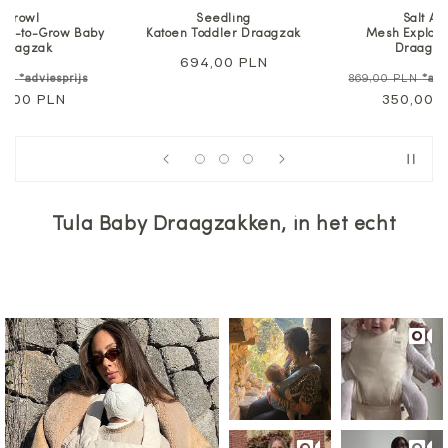
Prowl
Seedling
Salt Air
ree-to-Grow Baby
Katoen Toddler Draagzak
Mesh Explor
Draagzak
Draagza
ijs
Normale
694,00 PLN
e
Aanbiedingsprijs
Normale
PLN
*adviesprijs
869,00 PLN
*adv
prijs
9,00 PLN
prijs
350,00 
Tula Baby Draagzakken, in het echt