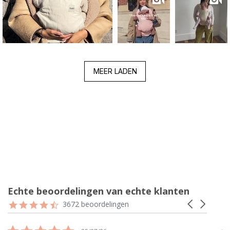
MEER LADEN
Echte beoordelingen van echte klanten
Reviews
4.7
Carousel
3672 beoordelingen
carousel
star
arrows
rating
5.0