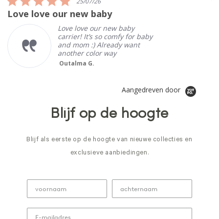
25/07/26
star
Love love our new baby
I
rating
Love love our new baby
carrier! It’s so comfy for baby
and mom :) Already want
another color way
Outalma G.
Aangedreven door
Blijf op de hoogte
Blijf als eerste op de hoogte van nieuwe collecties en
exclusieve aanbiedingen.