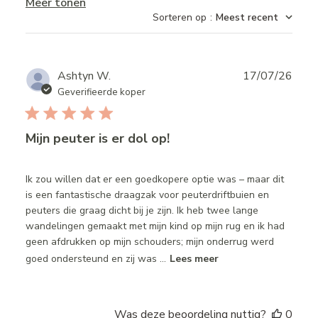
Meer tonen
Sorteren op
:
Meest recent
Publ
Ashtyn W.
17/07/26
date
Geverifieerde koper
Mijn peuter is er dol op!
Ik zou willen dat er een goedkopere optie was – maar dit
is een fantastische draagzak voor peuterdriftbuien en
peuters die graag dicht bij je zijn. Ik heb twee lange
wandelingen gemaakt met mijn kind op mijn rug en ik had
geen afdrukken op mijn schouders; mijn onderrug werd
goed ondersteund en zij was ...
Lees meer
Was deze beoordeling nuttig?
0