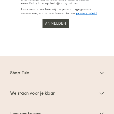
naar Baby Tula op help@babytula.eu.
Lees meer over hoe wij uw persoonsgegevens
verwerken, zoals beschreven in ons
privacybeleid
.
ANMELDEN
Shop Tula
Draagzakken
We staan voor je klaar
Toddler Draagzakken
Gebruiksaanwijzingen
Draagzak Accessoires