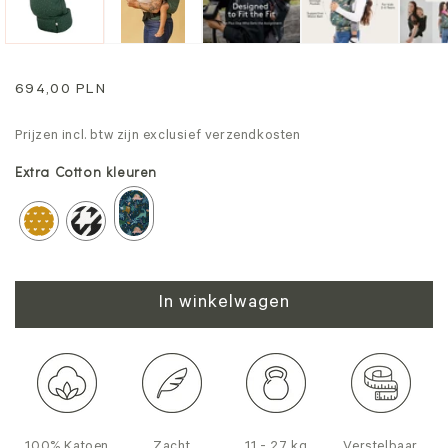
Normale
694,00 PLN
prijs
Prijzen incl. btw zijn exclusief verzendkosten
Extra Cotton kleuren
In winkelwagen
100% Katoen
Zacht
11 - 27 kg
Verstelbaar