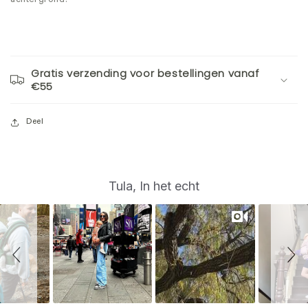
achtergrond.
Gratis verzending voor bestellingen vanaf
€55
Deel
S
Slide
Tula, In het echt
controls
l
i
d
e
s
h
o
w