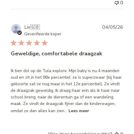
0
Publ
Liv
🇬🇧
04/05/26
date
Geverifieerde koper
Geweldige, comfortabele draagzak
Ik ben dol op de Tula explore. Mijn baby is nu 4 maanden
oud en zit in het 98e percentiel; ze is superzwaar (bij haar
geboorte zat ze nog maar in het 12e percentiel). Ze vindt
de draagzak geweldig. Ik draag haar erin als ik haar naar
school breng, naar de dierentuin ga of een wandeling
maak. Ze vindt de draagzak fijner dan de kinderwagen,
omdat ze dan alles kan zien...
Lees meer