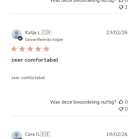
Was deze beoordeling nuttig?
0
1
Publ
Katja L.
🇨🇭
23/02/26
date
Geverifieerde koper
zeer comfortabel
zeer comfortabel
Was deze beoordeling nuttig?
0
0
Publ
Cora G.
🇩🇪
19/02/26