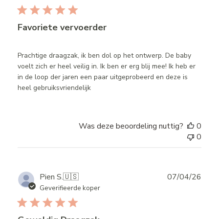
Favoriete vervoerder
Prachtige draagzak, ik ben dol op het ontwerp. De baby
voelt zich er heel veilig in. Ik ben er erg blij mee! Ik heb er
in de loop der jaren een paar uitgeprobeerd en deze is
heel gebruiksvriendelijk
Was deze beoordeling nuttig?
0
0
Publ
Pien S.
🇺🇸
07/04/26
date
Geverifieerde koper