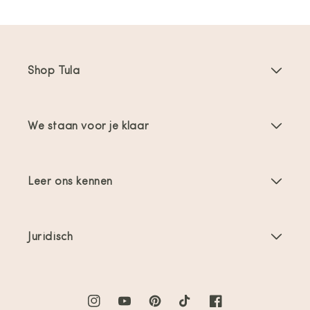
Shop Tula
Draagzakken
We staan voor je klaar
Toddler Draagzakken
Gebruiksaanwijzingen
Draagzak Accessoires
Leer ons kennen
FAQs
Bestsellers
Over ons
Contact opnemen
Aanbiedingen & promoties
Juridisch
Over babydragen
Verzending en retour
Algemene voorwaarden
Beoordelingen
Productverzorging
Privacybeleid
Instagram
YouTube
Pinterest
TikTok
Facebook