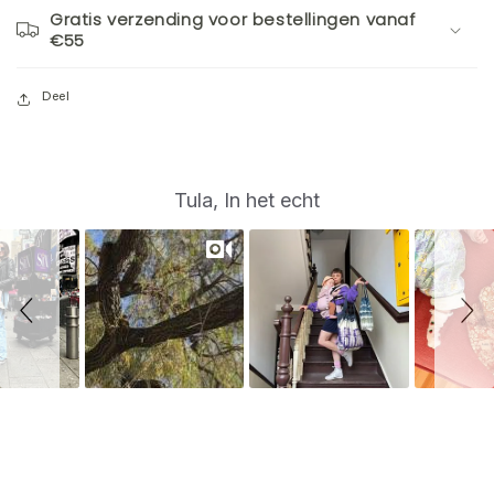
Gratis verzending voor bestellingen vanaf
€55
Deel
S
Slide
Tula, In het echt
controls
l
i
d
e
s
h
o
w