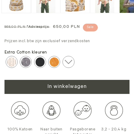
Normale
Verkoopprijs
650,00 PLN
868,00 PLN
*Adviesprijs
Sale
prijs
Prijzen incl. btw zijn exclusief verzendkosten
Extra Cotton kleuren
In winkelwagen
100% Katoen
Naar buiten
Pasgeborene
3,2 - 20,4 kg