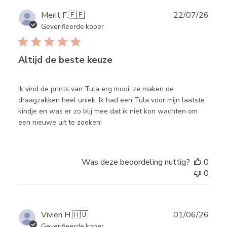
Publ
Merit F.
🇪🇪
22/07/26
date
Geverifieerde koper
Altijd de beste keuze
Ik vind de prints van Tula erg mooi; ze maken de
draagzakken heel uniek. Ik had een Tula voor mijn laatste
kindje en was er zo blij mee dat ik niet kon wachten om
een nieuwe uit te zoeken!
Was deze beoordeling nuttig?
0
0
Publ
Vivien H.
🇭🇺
01/06/26
date
Geverifieerde koper