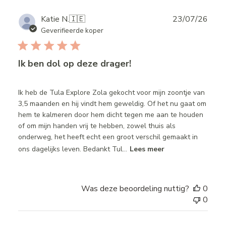
Publ
Katie N.
🇮🇪
23/07/26
date
Geverifieerde koper
Ik ben dol op deze drager!
Ik heb de Tula Explore Zola gekocht voor mijn zoontje van
3,5 maanden en hij vindt hem geweldig. Of het nu gaat om
hem te kalmeren door hem dicht tegen me aan te houden
of om mijn handen vrij te hebben, zowel thuis als
onderweg, het heeft echt een groot verschil gemaakt in
ons dagelijks leven. Bedankt Tul...
Lees meer
Was deze beoordeling nuttig?
0
0