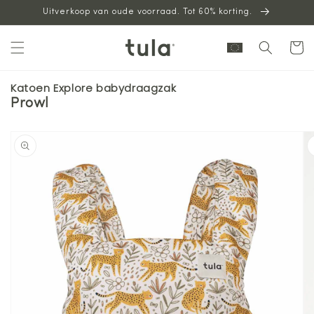
Uitverkoop van oude voorraad. Tot 60% korting.
naar
inhoud
Winkelwag
Katoen Explore babydraagzak
Prowl
oorgaan naar
oductinformatie