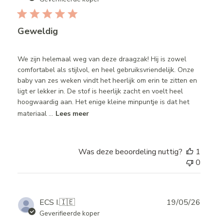
Geweldig
We zijn helemaal weg van deze draagzak! Hij is zowel
comfortabel als stijlvol, en heel gebruiksvriendelijk. Onze
baby van zes weken vindt het heerlijk om erin te zitten en
ligt er lekker in. De stof is heerlijk zacht en voelt heel
hoogwaardig aan. Het enige kleine minpuntje is dat het
materiaal ...
Lees meer
Was deze beoordeling nuttig?
1
0
Publ
ECS I.
🇮🇪
19/05/26
date
Geverifieerde koper