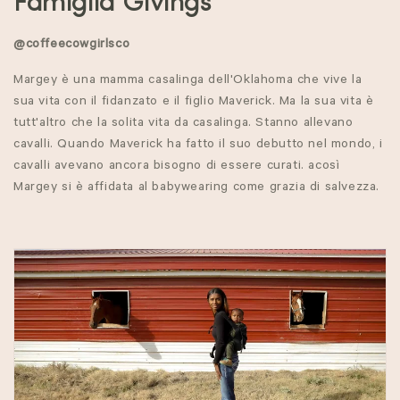
C
Famiglia Givings
o
@
coffeecowgirlsco
l
Margey è una mamma casalinga dell'Oklahoma che vive la
l
sua vita con il fidanzato e il figlio Maverick. Ma la sua vita è
tutt'altro che la solita vita da casalinga.
Stanno
allevano
e
cavalli. Quando Maverick ha fatto il suo debutto nel mondo, i
cavalli avevano ancora bisogno di essere curati.
a
così
z
Margey si è affidata al babywearing come
grazia di salvezza
.
i
o
n
e
: