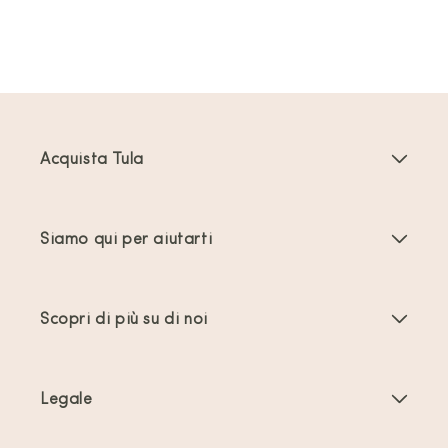
Acquista Tula
Marsupi Neonati
Siamo qui per aiutarti
Marsupi Toddler
Istruzioni del prodotto
Accessori per marsupi
Scopri di più su di noi
Domande frequenti
Più venduti
Chi siamo
Contattaci
Offerte e promozioni
Legale
A proposito di Babywearing
Spedizione e resi