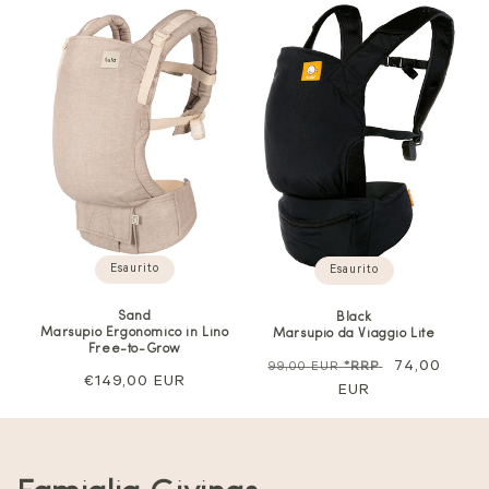
Esaurito
Esaurito
Sand
Black
Marsupio Ergonomico in Lino
Marsupio da Viaggio Lite
Free-to-Grow
Prezzo
Prezzo
74,00
99,00 EUR
*RRP
Prezzo
€149,00 EUR
normale
EUR
di
normale
vendita