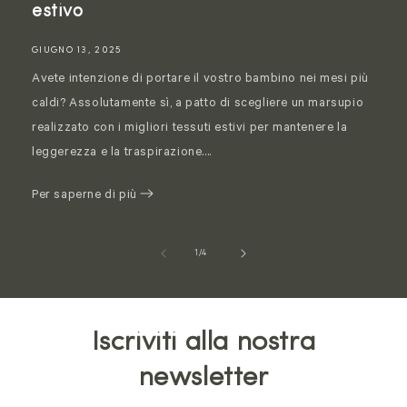
estivo
GIUGNO 13, 2025
Avete intenzione di portare il vostro bambino nei mesi più
caldi? Assolutamente sì, a patto di scegliere un marsupio
realizzato con i migliori tessuti estivi per mantenere la
leggerezza e la traspirazione....
Per saperne di più
of
1
/
4
Iscriviti alla nostra
newsletter