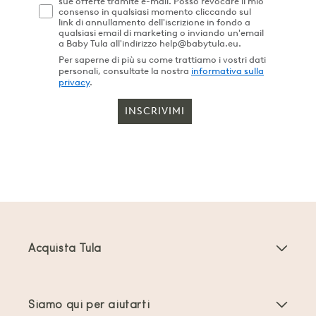
sue offerte tramite e-mail. Posso revocare il mio
consenso in qualsiasi momento cliccando sul
link di annullamento dell'iscrizione in fondo a
qualsiasi email di marketing o inviando un'email
a Baby Tula all'indirizzo help@babytula.eu.
Per saperne di più su come trattiamo i vostri dati
personali, consultate la nostra
informativa sulla
privacy
.
INSCRIVIMI
Acquista Tula
Marsupi Neonati
Siamo qui per aiutarti