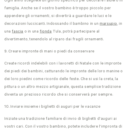
Ogni anno scegliete un giorno specifico per decorare l'albero in
famiglia. Anche se il vostro bambino è troppo piccolo per
appendere gli ornamenti, si divertirà a guardare le luci e le
decorazioni luccicanti. Indossando il bambino in un
marsupio
, in
una
fascia
o in una
fionda
Tula, potrà partecipare al
divertimento, tenendolo al riparo dai fragili ornamenti.
9. Creare impronte di mani o piedi da conservare
Create ricordi indelebili con i lavoretti di Natale con le impronte
dei piedi dei bambini, catturando le impronte delle loro manine o
dei loro piedini come ricordo delle feste. Che si usi la creta, la
pittura o un altro mezzo artigianale, questa semplice tradizione
diventa un prezioso ricordo che si conserverà per sempre.
10. Inviare insieme i biglietti di auguri per le vacanze
Iniziate una tradizione familiare di invio di biglietti d'auguri ai
vostri cari. Con il vostro bambino, potete includere l'impronta di