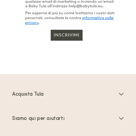
qualsiasi email di marketing o inviando un'email
a Baby Tula all'indirizzo help@babytula.eu.
Per saperne di più su come trattiamo i vostri dati
personali, consultate la nostra
informativa sulla
privacy
.
INSCRIVIMI
Acquista Tula
Marsupi Neonati
Siamo qui per aiutarti
Marsupi Toddler
Istruzioni del prodotto