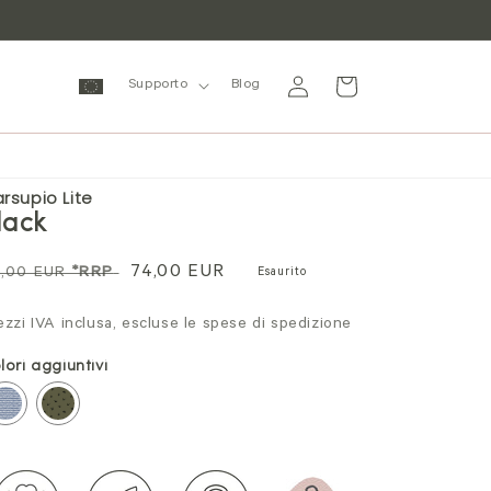
Accedi
Carrello
Supporto
Blog
rsupio Lite
lack
ezzo
Prezzo
74,00 EUR
,00 EUR
*RRP
Esaurito
rmale
di
ezzi IVA inclusa, escluse le spese di spedizione
vendita
lori aggiuntivi