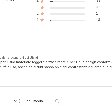
oni di 308
4
33
3
8
2
1
1
16
 delle recensioni dei clienti.
er il suo materiale leggero e traspirante e per il suo design confortevo
cilità d'uso, anche se alcuni hanno opinioni contrastanti riguardo alle c
Con i media