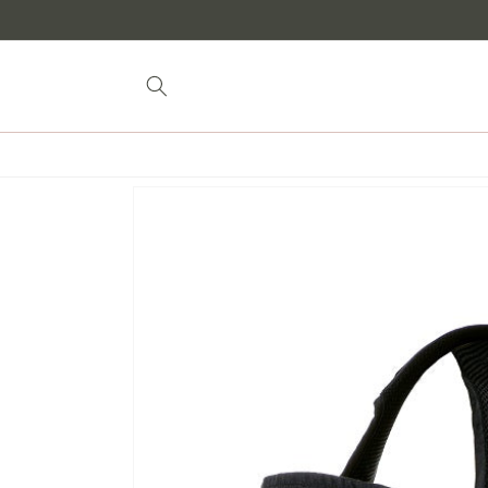
Vai al
contenuto
Vai alle
informazioni
sul prodotto