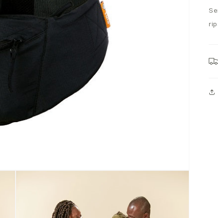
Se
ri