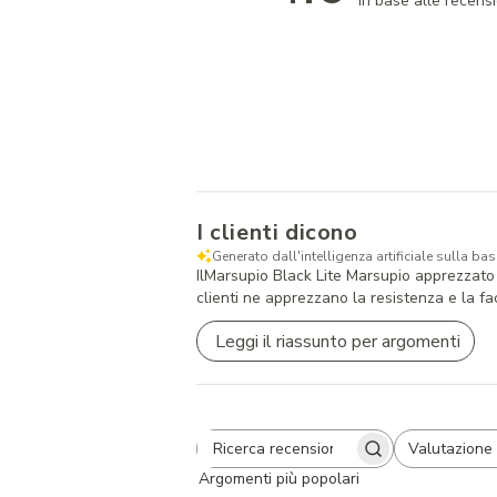
In base alle recensi
I clienti dicono
Generato dall'intelligenza artificiale sulla base
IlMarsupio Black Lite Marsupio apprezzato p
clienti ne apprezzano la resistenza e la fa
Leggi il riassunto per argomenti
Valutazione
Search
All ratings
Argomenti più popolari
reviews