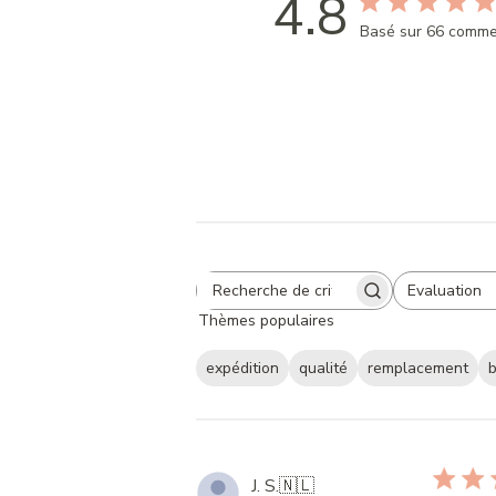
4.8
Basé sur 66 comme
Evaluation
Search
All ratings
Thèmes populaires
reviews
expédition
qualité
remplacement
J. S.
🇳🇱