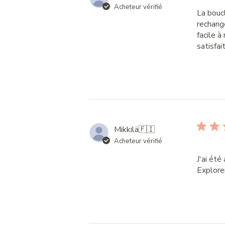
Acheteur vérifié
La bouc
rechang
facile à
satisfai
Mikkilä
🇫🇮
Acheteur vérifié
J'ai été
Explorer