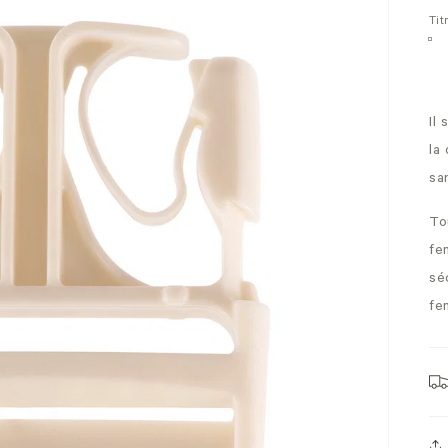
Tit
Il
la
sa
To
fe
sé
fe