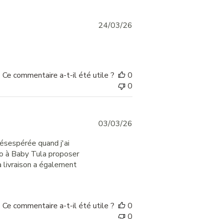
Published
24/03/26
date
Ce commentaire a-t-il été utile ?
0
0
Published
03/03/26
date
désespérée quand j'ai
avo à Baby Tula proposer
a livraison a également
Ce commentaire a-t-il été utile ?
0
0