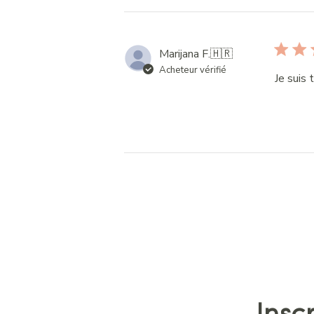
Marijana F.
🇭🇷
Acheteur vérifié
Je suis 