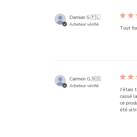
Damian S.
🇵🇱
Acheteur vérifié
Tout fo
Carmen G.
🇳🇴
Acheteur vérifié
J'étais
cassé l
ce produ
été ult