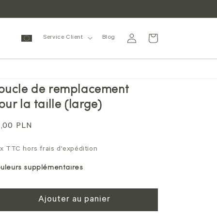
Se
Panier
Service Client
Blog
connecter
oucle de remplacement
our la taille (large)
ix
2,00 PLN
rmal
ix TTC hors frais d'expédition
uleurs supplémentaires
Ajouter au panier