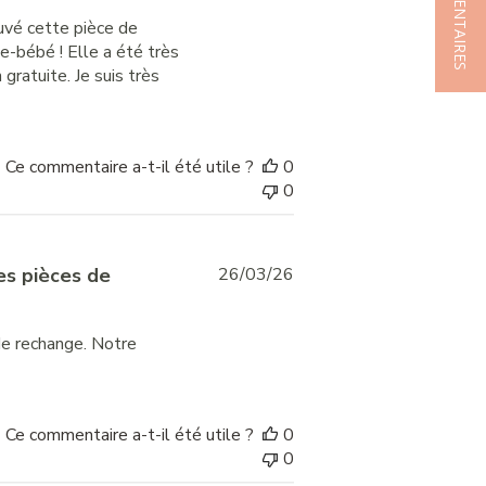
★ COMMENTAIRES
date
ouvé cette pièce de
e-bébé ! Elle a été très
 gratuite. Je suis très
Ce commentaire a-t-il été utile ?
0
0
Published
es pièces de
26/03/26
date
de rechange. Notre
Ce commentaire a-t-il été utile ?
0
0