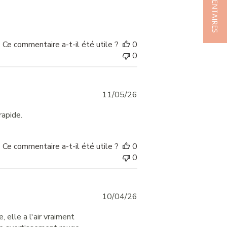
★ COMMENTAIRES
date
Ce commentaire a-t-il été utile ?
0
0
Published
11/05/26
date
rapide.
Ce commentaire a-t-il été utile ?
0
0
Published
10/04/26
date
 elle a l'air vraiment