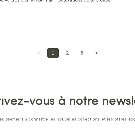
e va très bien à mon mari :) Salutations de la Croatie
1
2
3
rivez-vous à notre newsl
es premiers à connaître les nouvelles collections et les offres exc