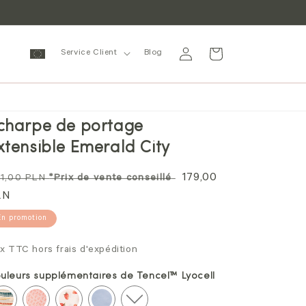
Se
Panier
Service Client
Blog
connecter
charpe de portage
xtensible Emerald City
ix
Prix
179,00
1,00 PLN
*Prix de vente conseillé
rmal
LN
soldé
En promotion
ix TTC hors frais d'expédition
uleurs supplémentaires de Tencel™ Lyocell