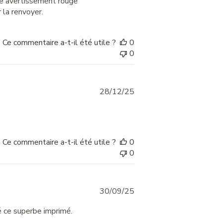
rme avertissement rouge
 la renvoyer.
Ce commentaire a-t-il été utile ?
0
0
Published
28/12/25
date
Ce commentaire a-t-il été utile ?
0
0
Published
30/09/25
date
éé ce superbe imprimé.