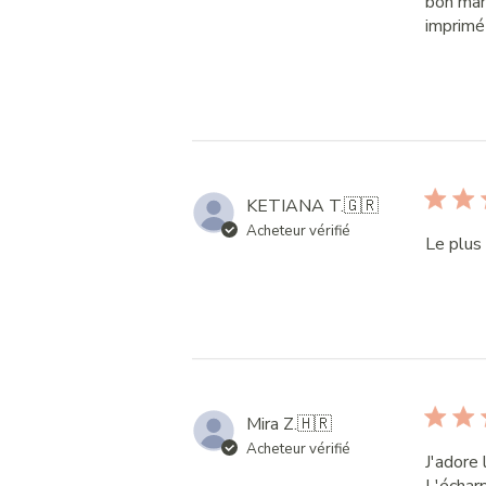
bon mar
imprimé 
KETIANA T.
🇬🇷
Acheteur vérifié
Le plus 
Mira Z.
🇭🇷
Acheteur vérifié
J'adore 