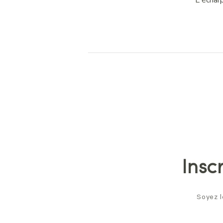
L'écharp
Insc
Soyez l