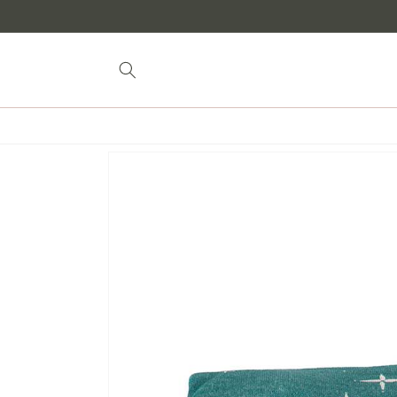
Aller au
contenu
Passer à
l'information
sur les
produits