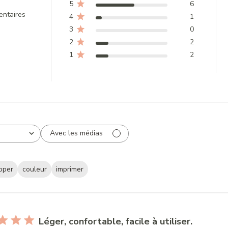
5
6
entaires
4
1
3
0
2
2
1
2
Avec les médias
pper
couleur
imprimer
Léger, confortable, facile à utiliser.