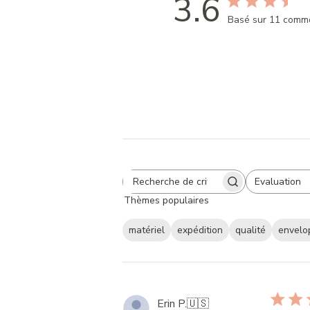
3.6
Basé sur 11 comm
Evaluation
Search
All ratings
Thèmes populaires
reviews
matériel
expédition
qualité
envelo
Erin P.
🇺🇸