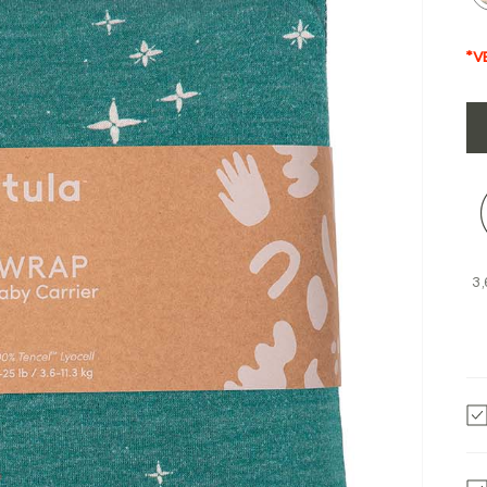
*V
3,