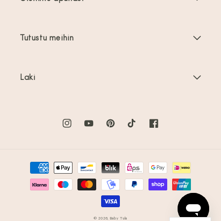
Taaperoikäisten kantoreput
Tuoteohjeet
Kantovälineiden tarvikkeet
Tutustu meihin
Usein kysyttyä
Myydyimmät
Tietoa meistä
Ota yhteyttä
Tarjoukset
Laki
Tietoa kantamisesta
Toimitus ja palautukset
Käyttöehdot
Arvostelut
Tuotteen hoito
Tietosuojakäytäntö
Instagram
YouTube
Pinterest
TikTok
Facebook
Kasvot menosuuntaan Explore Kantorepussa
Tuotteen rekisteröinti
Hyvityskäytäntö
Uutiskirje
Maksutavat
Oikeudellinen huomautus
Yhteistyöpyyntö
Sopimuksen purkaminen
Sitemap
© 2026,
Baby Tula