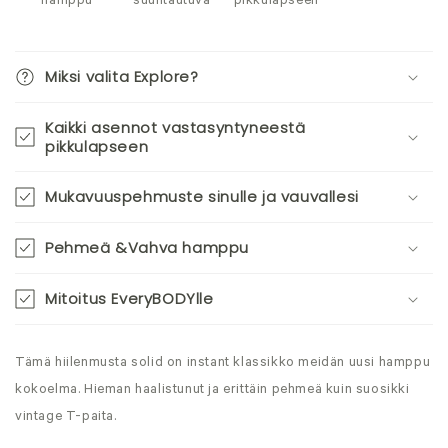
hamppu
suuntautuva
pikkulapseen
Miksi valita Explore?
Kaikki asennot vastasyntyneestä
pikkulapseen
Mukavuuspehmuste sinulle ja vauvallesi
Pehmeä &Vahva hamppu
Mitoitus EveryBODYlle
Tämä hiilenmusta solid on instant klassikko meidän uusi hamppu
kokoelma. Hieman haalistunut ja erittäin pehmeä kuin suosikki
vintage T-paita.