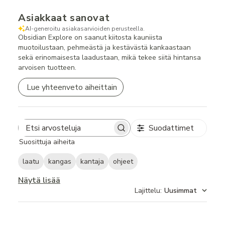
Asiakkaat sanovat
AI-generoitu asiakasarvioiden perusteella.
Obsidian Explore on saanut kiitosta kauniista
muotoilustaan, pehmeästä ja kestävästä kankaastaan
sekä erinomaisesta laadustaan, mikä tekee siitä hintansa
arvoisen tuotteen.
Lue yhteenveto aiheittain
Suodattimet
Search
Suosittuja aiheita
reviews
laatu
kangas
kantaja
ohjeet
Näytä lisää
Lajittelu
:
Uusimmat