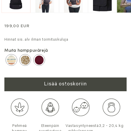
Normaali
199,00 EUR
hinta
Hinnat sis. alv ilman toimituskuluja
Muita hamppuvärejä
Lisää ostoskoriin
Pehmeä
Eteenpäin
Vastasyntyneestä
3,2 - 20,4 kg