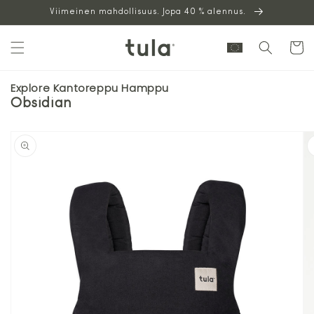
Siirry
Viimeinen mahdollisuus. Jopa 40 % alennus.
sisältöön
Ostoskor
Explore Kantoreppu Hamppu
Obsidian
Siirry
tuotetietoihin