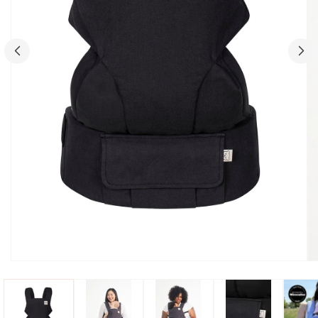
Avaa
Av
media
me
1
2
modaalissa
mo