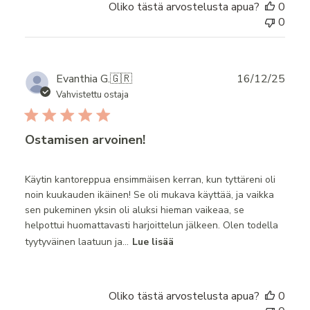
Oliko tästä arvostelusta apua?
0
0
Publ
Evanthia G.
🇬🇷
16/12/25
date
Vahvistettu ostaja
Ostamisen arvoinen!
Käytin kantoreppua ensimmäisen kerran, kun tyttäreni oli
noin kuukauden ikäinen! Se oli mukava käyttää, ja vaikka
sen pukeminen yksin oli aluksi hieman vaikeaa, se
helpottui huomattavasti harjoittelun jälkeen. Olen todella
tyytyväinen laatuun ja...
Lue lisää
Oliko tästä arvostelusta apua?
0