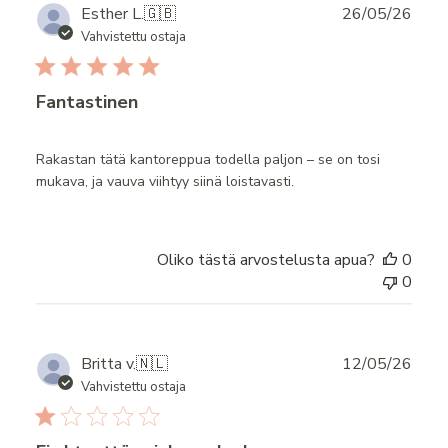
Publ
Esther L.
🇬🇧
26/05/26
date
Vahvistettu ostaja
Fantastinen
Rakastan tätä kantoreppua todella paljon – se on tosi
mukava, ja vauva viihtyy siinä loistavasti.
Oliko tästä arvostelusta apua?
0
0
Publ
Britta v.
🇳🇱
12/05/26
date
Vahvistettu ostaja