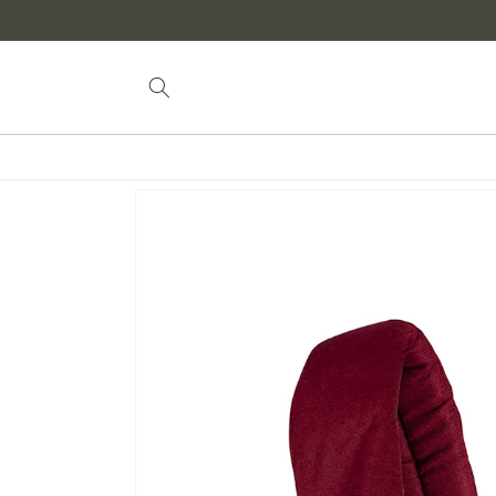
Siirry
sisältöön
Siirry
tuotetietoihin