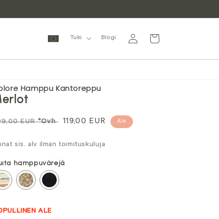
Kirjaudu
Ostoskori
Tuki
Blogi
sisään
plore Hamppu Kantoreppu
erlot
rmaali
Alennushinta
119,00 EUR
99,00 EUR
*Ovh
Ale
nta
nnat sis. alv ilman toimituskuluja
ita hamppuvärejä
OPULLINEN ALE