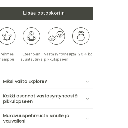
Lisää ostoskoriin
Pehmeä
Eteenpäin
Vastasyntyneestä
3,2 - 20,4 kg
hamppu
suuntautuva
pikkulapseen
Miksi valita Explore?
Kaikki asennot vastasyntyneestä
pikkulapseen
Mukavuuspehmuste sinulle ja
vauvallesi