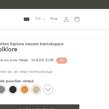
Kirjaudu
Ostoskori
Tuki
Blogi
sisään
tton Explore vauvan kantokoppa
olklore
rmaali
Alennushinta
149,00 EUR
99,00 EUR
*Ovh
Ale
nta
nnat sis. alv ilman toimituskuluja
sää puuvillan värejä