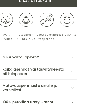
Lisää ostoskoriin
100%
Eteenpäin
Vastasyntyneestä
3,2 - 20,4 kg
puuvillaa
suuntautuva
taaperoon
Miksi valita Explore?
Kaikki asennot vastasyntyneestä
pikkulapseen
Mukavuuspehmuste sinulle ja
vauvallesi
100% puuvillaa Baby Carrier