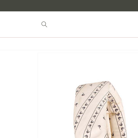
Siirry
sisältöön
Siirry
tuotetietoihin