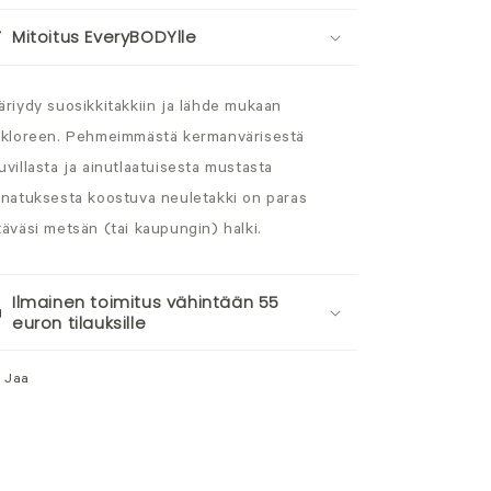
Mitoitus EveryBODYlle
äriydy suosikkitakkiin ja lähde mukaan
lkloreen. Pehmeimmästä kermanvärisestä
uvillasta ja ainutlaatuisesta mustasta
inatuksesta koostuva neuletakki on paras
täväsi metsän (tai kaupungin) halki.
Ilmainen toimitus vähintään 55
euron tilauksille
Jaa