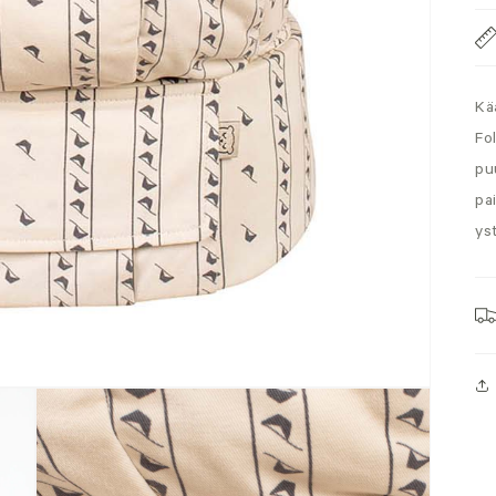
Kä
Fo
pu
pa
ys