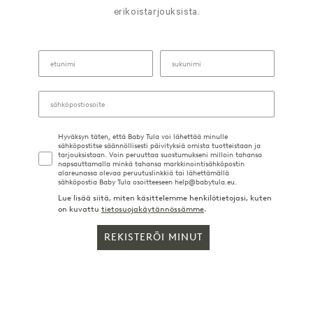
erikoistarjouksista.
Hyväksyn täten, että Baby Tula voi lähettää minulle
sähköpostitse säännöllisesti päivityksiä omista tuotteistaan ja
tarjouksistaan. Voin peruuttaa suostumukseni milloin tahansa
napsauttamalla minkä tahansa markkinointisähköpostin
alareunassa olevaa peruutuslinkkiä tai lähettämällä
sähköpostia Baby Tula osoitteeseen help@babytula.eu.
Lue lisää siitä, miten käsittelemme henkilötietojasi, kuten
on kuvattu
tietosuojakäytännössämme
.
REKISTERÖI MINUT