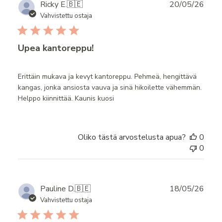
Publ
Ricky E.
🇧🇪
20/05/26
date
Vahvistettu ostaja
Upea kantoreppu!
Erittäin mukava ja kevyt kantoreppu. Pehmeä, hengittävä
kangas, jonka ansiosta vauva ja sinä hikoilette vähemmän.
Helppo kiinnittää. Kaunis kuosi
Oliko tästä arvostelusta apua?
0
0
Publ
Pauline D.
🇧🇪
18/05/26
date
Vahvistettu ostaja