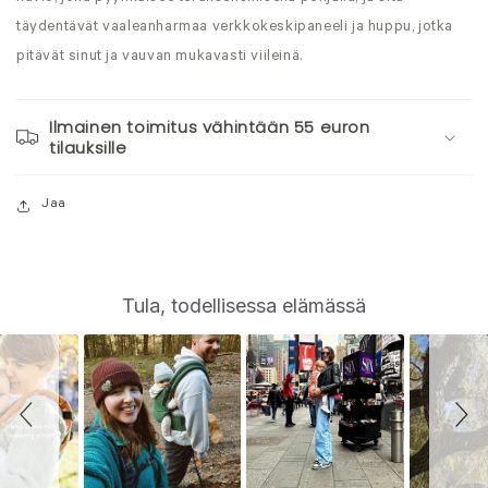
täydentävät vaaleanharmaa verkkokeskipaneeli ja huppu, jotka
pitävät sinut ja vauvan mukavasti viileinä.
Ilmainen toimitus vähintään 55 euron
tilauksille
Jaa
S
Slide
Tula, todellisessa elämässä
controls
l
i
d
e
s
h
o
w