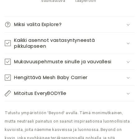
suuntautuva
taaperoon
Miksi valita Explore?
Kaikki asennot vastasyntyneestä
pikkulapseen
Mukavuuspehmuste sinulle ja vauvallesi
Hengittävä Mesh Baby Carrier
Mitoitus EveryBODYlle
Tutustu ympäristöön 'Beyond' avulla. Tämä monimutkainen,
mutta neutraali painatus on saanut inspiraationsa luonnollisista
kuvioista, joita näemme kasveissa ja luonnossa. Beyond on
kuvio, joka pyyhkäisee teräksensinisellä pohjalla, ja sitä