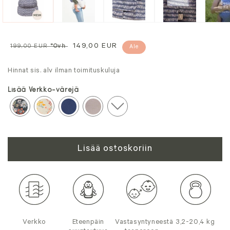
Normaali
Alennushinta
149,00 EUR
199,00 EUR
*Ovh
Ale
hinta
Hinnat sis. alv ilman toimituskuluja
Lisää Verkko-värejä
Lisää ostoskoriin
Verkko
Eteenpäin
Vastasyntyneestä
3,2-20,4 kg