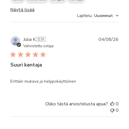
Näytä lisää
Lajittelu
:
Uusimmat
Publ
Julia K.
🇸🇰
04/08/26
date
Vahvistettu ostaja
Suuri kantaja
Erittäin mukava ja helppokäyttöinen
Oliko tästä arvostelusta apua?
0
0