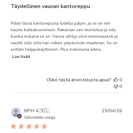
Täydellinen vauvan kantoreppu
Pidän tästä kantorepusta todella paljon, ja se on niin
kaunis kukkakuvioineen. Rakastan sen muotoilua ja sitä,
kuinka mukava se on. Vauva viihtyy siinä erinomaisesti ja
nauttii siitä, että hän näkee ympäröivän maailman. Se on
erittäin helppokäyttöinen. Plus-kokoisena äitinä...
Lue lisää
Oliko tästä arvostelusta apua?
0
0
Publ
BPH A.
🇳🇱
25/04/26
date
Vahvistettu ostaja