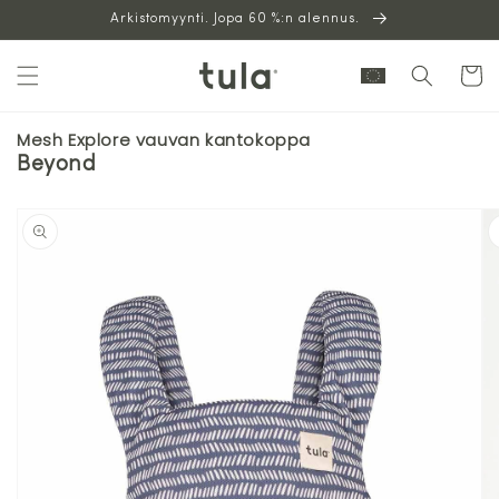
Siirry
Arkistomyynti. Jopa 60 %:n alennus.
sisältöön
Ostoskor
Mesh Explore vauvan kantokoppa
Beyond
Siirry
tuotetietoihin