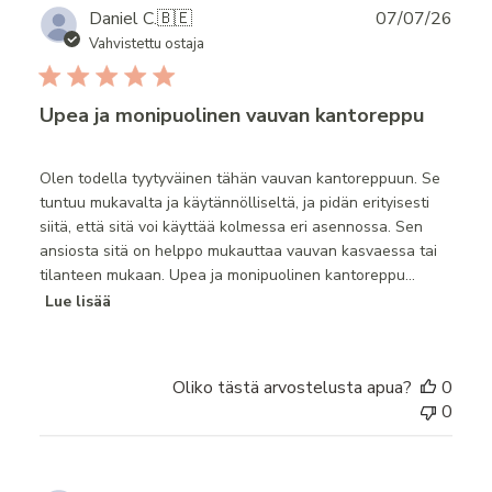
Publ
Daniel C.
🇧🇪
07/07/26
date
Vahvistettu ostaja
Upea ja monipuolinen vauvan kantoreppu
Olen todella tyytyväinen tähän vauvan kantoreppuun. Se
tuntuu mukavalta ja käytännölliseltä, ja pidän erityisesti
siitä, että sitä voi käyttää kolmessa eri asennossa. Sen
ansiosta sitä on helppo mukauttaa vauvan kasvaessa tai
tilanteen mukaan. Upea ja monipuolinen kantoreppu...
Lue lisää
Oliko tästä arvostelusta apua?
0
0