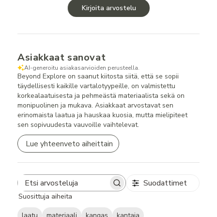
Kirjoita arvostelu
Asiakkaat sanovat
AI-generoitu asiakasarvioiden perusteella.
Beyond Explore on saanut kiitosta siitä, että se sopii
täydellisesti kaikille vartalotyypeille, on valmistettu
korkealaatuisesta ja pehmeästä materiaalista sekä on
monipuolinen ja mukava. Asiakkaat arvostavat sen
erinomaista laatua ja hauskaa kuosia, mutta mielipiteet
sen sopivuudesta vauvoille vaihtelevat.
Lue yhteenveto aiheittain
Suodattimet
Search
Suosittuja aiheita
reviews
laatu
materiaali
kangas
kantaja