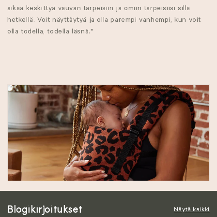
l
aikaa keskittyä vauvan tarpeisiin ja omiin tarpeisiisi sillä
hetkellä. Voit näyttäytyä ja olla parempi vanhempi, kun voit
m
olla todella, todella läsnä."
a
:
Blogikirjoitukset
Näytä kaikki