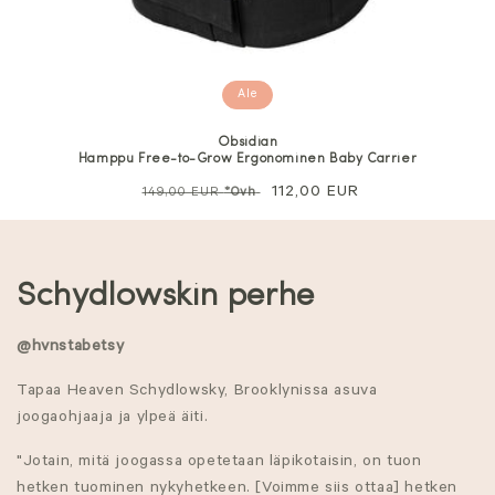
Ale
Obsidian
Hamppu Free-to-Grow Ergonominen Baby Carrier
Normaali
Alennushinta
112,00 EUR
149,00 EUR
*Ovh
hinta
K
Schydlowskin perhe
o
@hvnstabetsy
k
Tapaa Heaven Schydlowsky, Brooklynissa asuva
o
joogaohjaaja ja ylpeä äiti.
e
"Jotain, mitä joogassa opetetaan läpikotaisin, on tuon
hetken tuominen nykyhetkeen. [Voimme siis ottaa] hetken