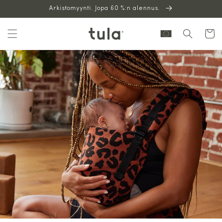
Siirry
Arkistomyynti. Jopa 60 %:n alennus.
sisältöön
Ostoskor