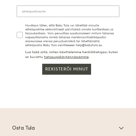
Hyväksyn täten, että Baby Tula voi lähettää minulle
sähköpostitse säännöllisesti päivityksiä omista tuotteistaan ja
tarjouksistaan. Voin peruuttaa suostumukseni milloin tahansa
napsauttamalla minkä tahansa markkinointisähköpostin
alareunassa olevaa peruutuslinkkiä tai lähettämällä
sähköpostia Baby Tula osoitteeseen help@babytula.eu.
Lue lisää siitä, miten käsittelemme henkilötietojasi, kuten
on kuvattu
tietosuojakäytännössämme
.
REKISTERÖI MINUT
Osta Tula