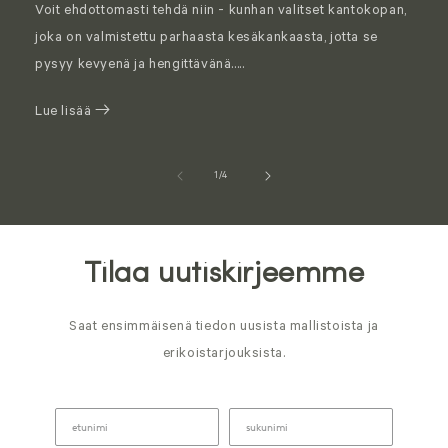
Voit ehdottomasti tehdä niin - kunhan valitset kantokopan,
joka on valmistettu parhaasta kesäkankaasta, jotta se
pysyy kevyenä ja hengittävänä.....
Lue lisää
of
1
/
4
Tilaa uutiskirjeemme
Saat ensimmäisenä tiedon uusista mallistoista ja
erikoistarjouksista.