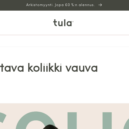
Arkistomyynti. Jopa 60 %:n alennus.
tava koliikki vauva