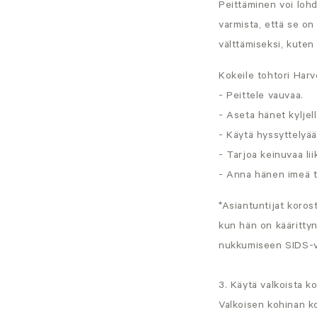
Peittäminen voi loh
varmista, että se on
välttämiseksi, kuten
Kokeile tohtori Harv
- Peittele vauvaa.
- Aseta hänet kyljel
- Käytä hyssyttelyää
- Tarjoa keinuvaa li
- Anna hänen imeä t
*Asiantuntijat koros
kun hän on käärittyn
nukkumiseen SIDS-va
3. Käytä valkoista k
Valkoisen kohinan ko