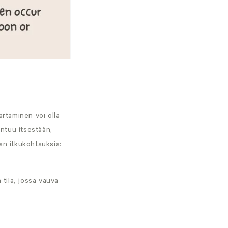
ärtäminen voi olla
antuu itsestään,
aan itkukohtauksia:
 tila, jossa vauva