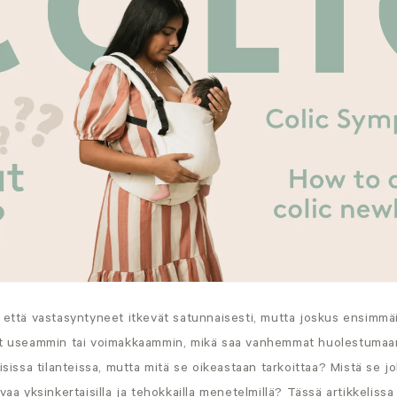
, että vastasyntyneet itkevät satunnaisesti, mutta joskus ensimm
ät useammin tai voimakkaammin, mikä saa vanhemmat huolestumaan.
isissa tilanteissa, mutta mitä se oikeastaan tarkoittaa? Mistä se jo
uvaa yksinkertaisilla ja tehokkailla menetelmillä? Tässä artikkeli