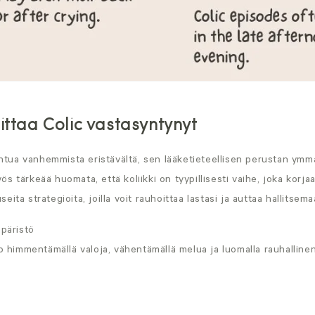
ittaa Colic vastasyntynyt
tuntua vanhemmista eristävältä, sen lääketieteellisen perustan ymm
s tärkeää huomata, että koliikki on tyypillisesti vaihe, joka korja
ita strategioita, joilla voit rauhoittaa lastasi ja auttaa hallitsem
päristö
io himmentämällä valoja, vähentämällä melua ja luomalla rauhallinen