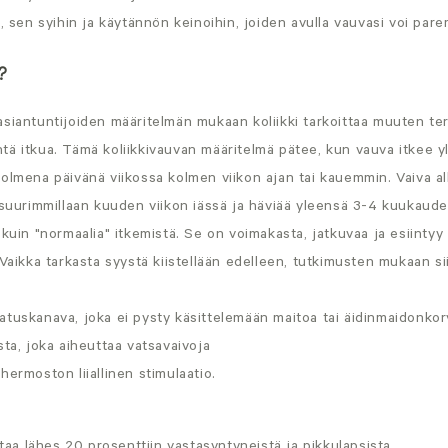
n, sen syihin ja käytännön keinoihin, joiden avulla vauvasi voi par
?
asiantuntijoiden määritelmän mukaan koliikki tarkoittaa muuten te
töntä itkua. Tämä koliikkivauvan määritelmä pätee, kun vauva itkee y
olmena päivänä viikossa kolmen viikon ajan tai kauemmin. Vaiva alk
 suurimmillaan kuuden viikon iässä ja häviää yleensä 3-4 kuukaude
 kuin "normaalia" itkemistä. Se on voimakasta, jatkuvaa ja esiint
lla. Vaikka tarkasta syystä kiistellään edelleen, tutkimusten mukaan s
tuskanava, joka ei pysty käsittelemään maitoa tai äidinmaidonkor
sta, joka aiheuttaa vatsavaivoja
hermoston liiallinen stimulaatio.