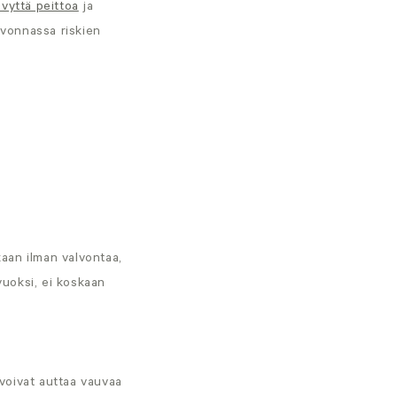
vyttä peittoa
ja
lvonnassa riskien
kaan ilman valvontaa,
vuoksi, ei koskaan
 voivat auttaa vauvaa