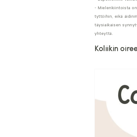
- Lapsikoliikki vaiku
- Mielenkiintoista on
tyttöihin, eikä äidi
täysiaikaisen synnyt
yhteyttä.
Koliikin oire