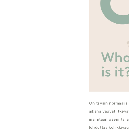
On täysin normaalia
aikana vauvat itkev
mainitaan usein tälla
lohduttaa koliikkiva