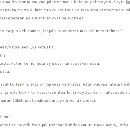
duttaa levotonta vauvaa jäljittelemällä kohdun pehmeyttä. Käytä
ke
 napakka mutta ei liian tiukka. Peittele vauvaa aina vanhempien va
 lääketieteen asiantuntijat ovat neuvoneet.
ey Karpin kehittämää, laajalti tunnustettua 5 S:n menetelmää.
*
leen/vatsalleen (valvotusti).
niä.
ikettä, kuten keinumista sylissäsi tai vauvakeinussa.
uttia.
tavat kuitenkin, että on tärkeää varmistaa, ettei vauvaa jätetä kos
ä, ja että kylki- tai vatsa-asentoa tulisi käyttää vain mukavuuden 
aran (äkillinen lapsikuolemasyndrooma) vuoksi.
ohinaa
neet tai sovellukset jäljittelevät kohdun rauhoittavia ääniä, jotka