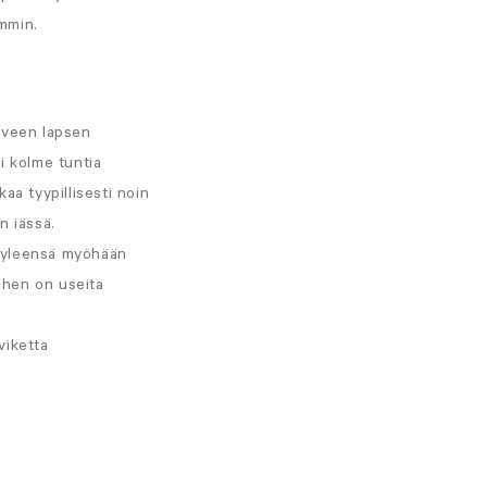
emmin.
rveen lapsen
li kolme tuntia
aa tyypillisesti noin
n iässä.
yy yleensä myöhään
iihen on useita
viketta