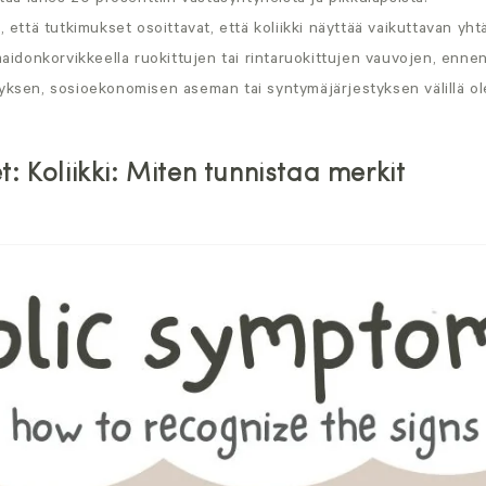
ttaa lähes 20 prosenttiin vastasyntyneistä ja pikkulapsista.
, että tutkimukset osoittavat, että koliikki näyttää vaikuttavan yhtä 
nmaidonkorvikkeella ruokittujen tai rintaruokittujen vauvojen, ennen
yksen, sosioekonomisen aseman tai syntymäjärjestyksen välillä ol
et: Koliikki: Miten tunnistaa merkit