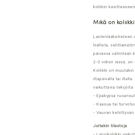
koliikin käsitteesee
Mikä on koliikki
Lastenlääketieteen 
liiallista, selittämä
päivässä vähintään k
2-3 viikon iässä, on
Koliikki on muutakin
iltapäivällä tai illa
vaikuttavia tekijöitä:
- Epäkypsä ruoansula
- Kaasua tai turvotu
- Vauvan kehittyvän 
Joitakin tilastoja