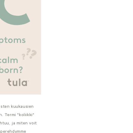
äisten kuukausien
 Termi "koliikki"
htuu, ja miten voit
ssa perehdymme