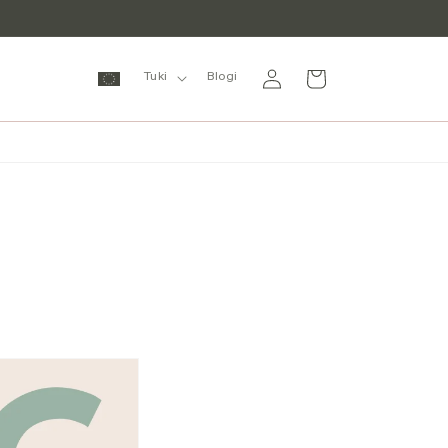
Kirjaudu
Ostoskori
Tuki
Blogi
sisään