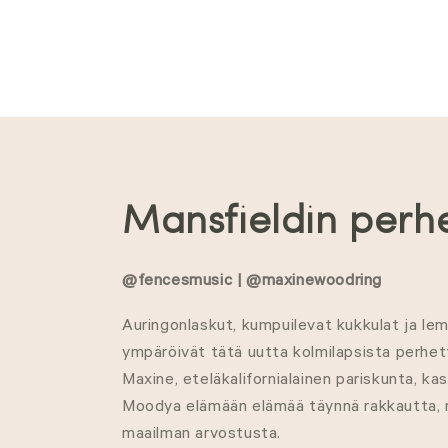
K
Mansfieldin perh
o
@fencesmusic | @maxinewoodring
k
Auringonlaskut, kumpuilevat kukkulat ja le
ympäröivät tätä uutta kolmilapsista perhet
o
Maxine, eteläkalifornialainen pariskunta, k
Moodya elämään elämää täynnä rakkautta, m
e
maailman arvostusta.