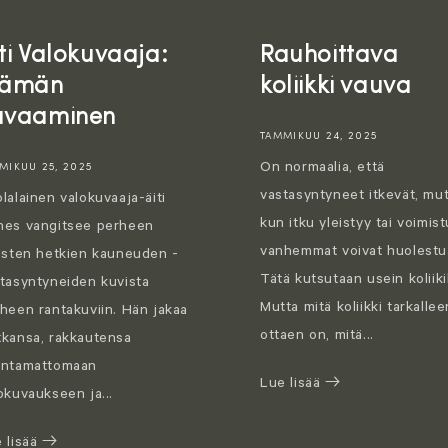
ti Valokuvaaja:
Rauhoittava
lämän
koliikki vauva
uvaaminen
TAMMIKUU 24, 2025
On normaalia, että
MIKUU 25, 2025
vastasyntyneet itkevät, mu
lalainen valokuvaaja-äiti
kun itku yleistyy tai voimist
nes vangitsee perheen
vanhemmat voivat huolestu
isten hetkien kauneuden -
Tätä kutsutaan usein koliiki
tasyntyneiden kuvista
Mutta mitä koliikki tarkallee
heen rantakuviin. Hän jakaa
ottaen on, mitä...
kansa, rakkautensa
entamattomaan
Lue lisää
okuvaukseen ja...
 lisää