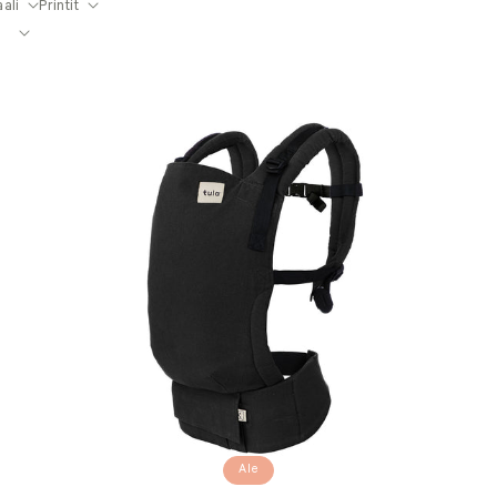
ali
Printit
Ale