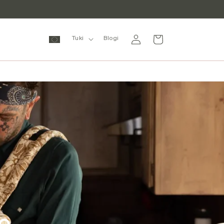
Kirjaudu
Ostoskori
Tuki
Blogi
sisään