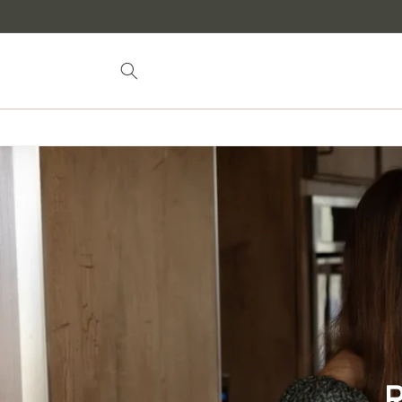
Siirry
sisältöön