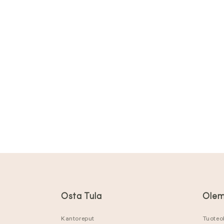
Osta Tula
Olem
Kantoreput
Tuoteo