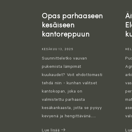
Opas parhaaseen
Äi
kesäiseen
E
kantoreppuun
k
KESÄKUU 13, 2025
HEL
Suunnitteletko vauvan
Puo
pukemista lämpimät
Ag
kuukaudet? Voit ehdottomasti
ark
tehdä niin - kunhan valitset
vas
kantokopan, joka on
per
valmistettu parhaasta
mat
kesäkankaasta, jotta se pysyy
as
kevyenä ja hengittävänä.....
val
Lue lisää
Lue