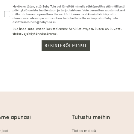
Hyväksyn täten, että Baby Tula voi lähettää minulle sähköpostitse säännöllisesti
päivityksiä omista tuotteistaan ja tarjouksistaan. Voin peruuttaa suostumukseni
milloin tahansa napsauttamalla minkä tahansa markkinointisähköpostin
alareunassa olevaa peruutuslinkkiä tai lähettämällä sähköpostia Baby Tula
osoitteeseen help@babytula.eu.
Lue lisää siitä, miten käsittelemme henkilötietojasi, kuten on kuvattu
tietosuojakäytännössämme
.
REKISTERÖI MINUT
me apunasi
Tutustu meihin
hjeet
Tietoa meistä