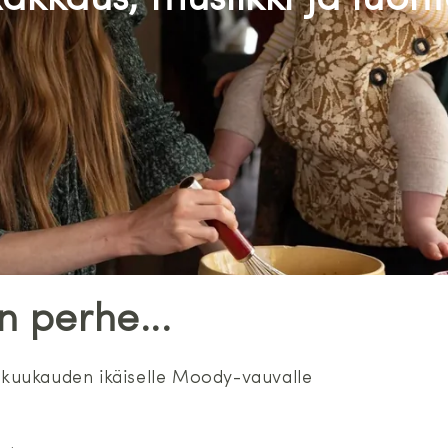
akkaus, musiikki ja luon
 perhe...
 8 kuukauden ikäiselle Moody-vauvalle