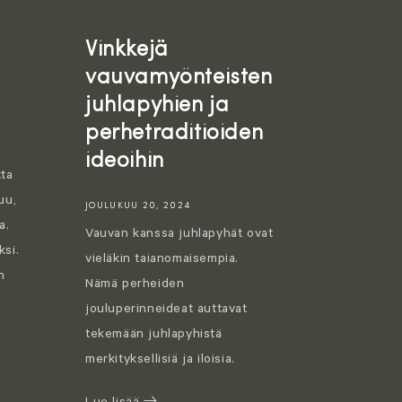
Vinkkejä
vauvamyönteisten
juhlapyhien ja
perhetraditioiden
ideoihin
tta
uu,
JOULUKUU 20, 2024
a.
Vauvan kanssa juhlapyhät ovat
ksi.
vieläkin taianomaisempia.
n
Nämä perheiden
jouluperinneideat auttavat
tekemään juhlapyhistä
merkityksellisiä ja iloisia.