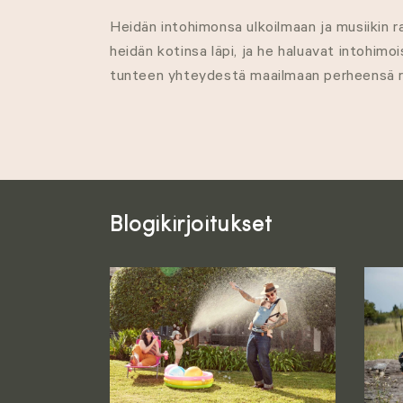
l
Heidän intohimonsa ulkoilmaan ja musiikin 
heidän kotinsa läpi, ja he haluavat intohimo
m
tunteen yhteydestä maailmaan perheensä r
a
:
Blogikirjoitukset