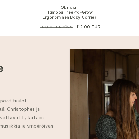
Obsidian
Hamppu Free-to-Grow
Ergonominen Baby Carrier
Normaali
Alennushinta
112,00 EUR
149,00 EUR
*Ovh
hinta
e
mpeät tuulet
tä. Christopher ja
asvattavat tytärtään
usiikkia ja ympäröivän