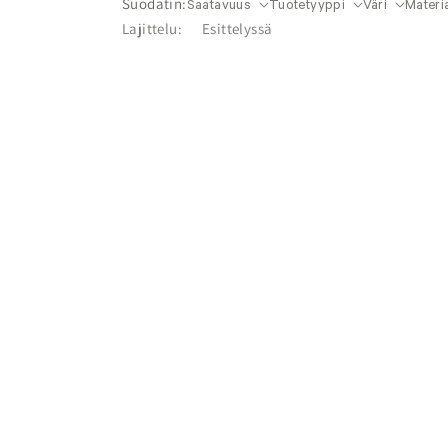
Suodatin:
Saatavuus
Tuotetyyppi
Väri
Materia
Lajittelu: