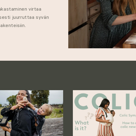
rakastaminen virtaa
isesti juurruttaa syvän
akenteisiin.