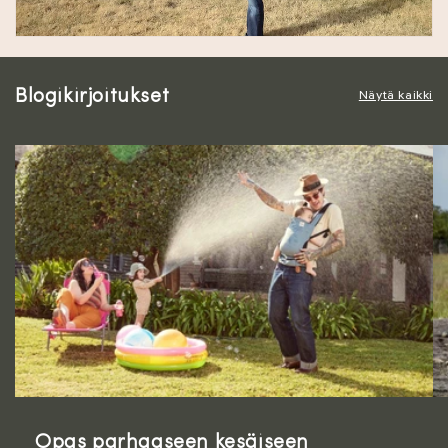
i
n
Blogikirjoitukset
Näytä kaikki
g
s
Opas parhaaseen kesäiseen