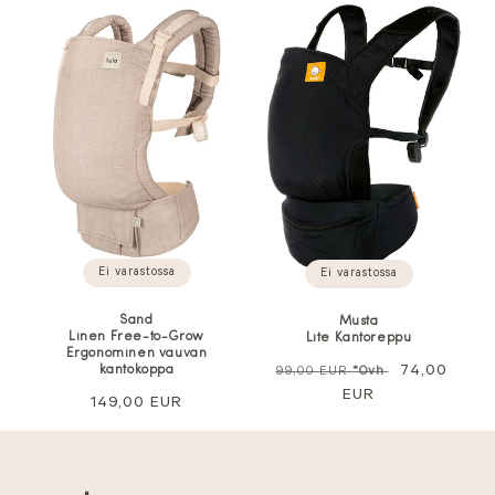
Ei varastossa
Ei varastossa
Sand
Musta
Linen Free-to-Grow
Lite Kantoreppu
Ergonominen vauvan
Normaali
Alennushin
74,00
kantokoppa
99,00 EUR
*Ovh
hinta
EUR
Normaali
149,00 EUR
hinta