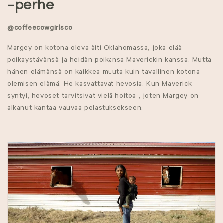
K
-perhe
o
@
coffeecowgirlsco
k
Margey on kotona oleva äiti Oklahomassa, joka elää
o
poikaystävänsä ja heidän poikansa Maverickin kanssa. Mutta
hänen elämänsä on kaikkea muuta kuin tavallinen kotona
e
olemisen elämä.
He
kasvattavat hevosia. Kun Maverick
syntyi, hevoset tarvitsivat vielä hoitoa
, joten Margey on
l
alkanut kantaa vauvaa
pelastuksekseen
.
m
a
:
G
i
v