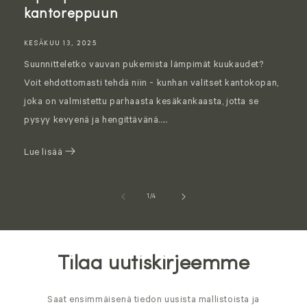
kantoreppuun
KESÄKUU 13, 2025
Suunnitteletko vauvan pukemista lämpimät kuukaudet?
Voit ehdottomasti tehdä niin - kunhan valitset kantokopan,
joka on valmistettu parhaasta kesäkankaasta, jotta se
pysyy kevyenä ja hengittävänä.....
Lue lisää
of
1
/
4
Tilaa uutiskirjeemme
Saat ensimmäisenä tiedon uusista mallistoista ja