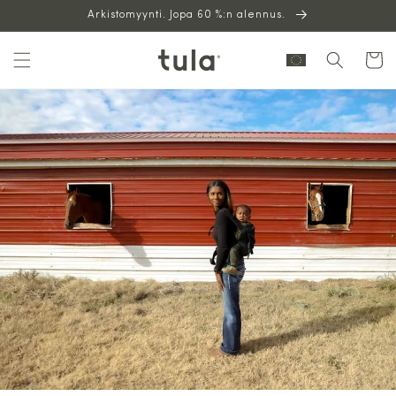
Siirry
Arkistomyynti. Jopa 60 %:n alennus.
sisältöön
Ostoskor