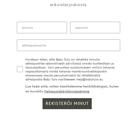
erikoistarjouksista.
Hyväksyn täten, että Baby Tula voi lähettää minulle
sähköpostitse säännöllisesti päivityksiä omista tuotteistaan ja
tarjouksistaan. Voin peruuttaa suostumukseni milloin tahansa
napsauttamalla minkä tahansa markkinointisähköpostin
alareunassa olevaa peruutuslinkkiä tai lähettämällä
sähköpostia Baby Tula osoitteeseen help@babytula.eu.
Lue lisää siitä, miten käsittelemme henkilötietojasi, kuten
on kuvattu
tietosuojakäytännössämme
.
REKISTERÖI MINUT