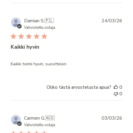
Publ
Damian S.
🇵🇱
24/03/26
date
Vahvistettu ostaja
Kaikki hyvin
Kaikki toimii hyvin, suosittelen
Oliko tästä arvostelusta apua?
0
0
Publ
Carmen G.
🇳🇴
03/03/26
date
Vahvistettu ostaja