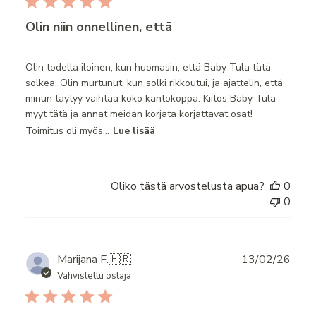
Olin niin onnellinen, että
Olin todella iloinen, kun huomasin, että Baby Tula tätä
solkea. Olin murtunut, kun solki rikkoutui, ja ajattelin, että
minun täytyy vaihtaa koko kantokoppa. Kiitos Baby Tula
myyt tätä ja annat meidän korjata korjattavat osat!
Toimitus oli myös...
Lue lisää
Oliko tästä arvostelusta apua?
0
0
Publ
Marijana F.
🇭🇷
13/02/26
date
Vahvistettu ostaja