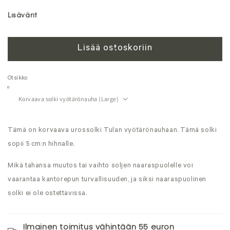
Lisävärit
Lisää ostoskoriin
Otsikko
Tämä on korvaava urossolki Tulan vyötärönauhaan. Tämä solki
sopii 5 cm:n hihnalle.
Mikä tahansa muutos tai vaihto soljen naaraspuolelle voi
vaarantaa kantorepun turvallisuuden, ja siksi naaraspuolinen
solki ei ole ostettavissa.
Ilmainen toimitus vähintään 55 euron