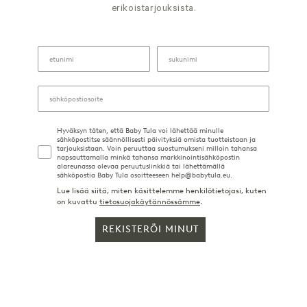
erikoistarjouksista.
Hyväksyn täten, että Baby Tula voi lähettää minulle
sähköpostitse säännöllisesti päivityksiä omista tuotteistaan ja
tarjouksistaan. Voin peruuttaa suostumukseni milloin tahansa
napsauttamalla minkä tahansa markkinointisähköpostin
alareunassa olevaa peruutuslinkkiä tai lähettämällä
sähköpostia Baby Tula osoitteeseen help@babytula.eu.
Lue lisää siitä, miten käsittelemme henkilötietojasi, kuten
on kuvattu
tietosuojakäytännössämme
.
REKISTERÖI MINUT