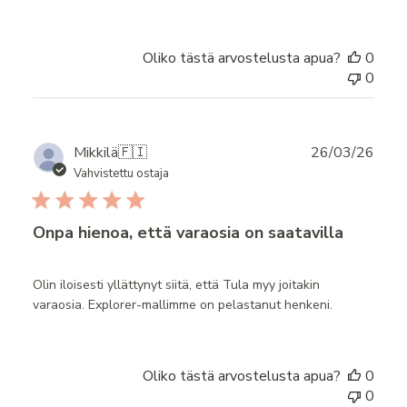
Oliko tästä arvostelusta apua?
0
0
Publ
Mikkilä
🇫🇮
26/03/26
date
Vahvistettu ostaja
Onpa hienoa, että varaosia on saatavilla
Olin iloisesti yllättynyt siitä, että Tula myy joitakin
varaosia. Explorer-mallimme on pelastanut henkeni.
Oliko tästä arvostelusta apua?
0
0