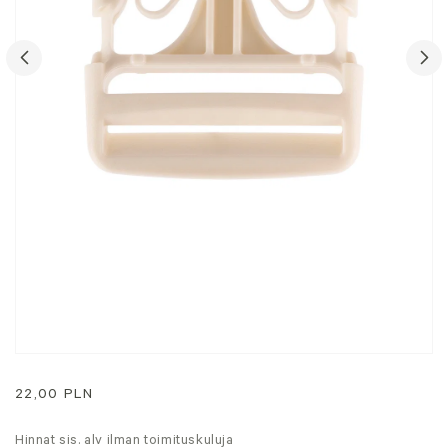
Avaa
media
1
Normaali
22,00 PLN
modaalissa
hinta
Hinnat sis. alv ilman toimituskuluja