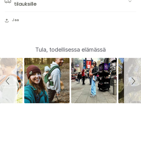
tilauksille
Jaa
S
Slide
Tula, todellisessa elämässä
controls
l
i
d
e
s
h
o
w