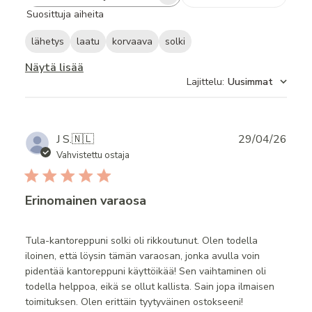
Search
Suosittuja aiheita
reviews
lähetys
laatu
korvaava
solki
Näytä lisää
Lajittelu
:
Uusimmat
Publ
J S.
🇳🇱
29/04/26
date
Vahvistettu ostaja
Erinomainen varaosa
Tula-kantoreppuni solki oli rikkoutunut. Olen todella
iloinen, että löysin tämän varaosan, jonka avulla voin
pidentää kantoreppuni käyttöikää! Sen vaihtaminen oli
todella helppoa, eikä se ollut kallista. Sain jopa ilmaisen
toimituksen. Olen erittäin tyytyväinen ostokseeni!