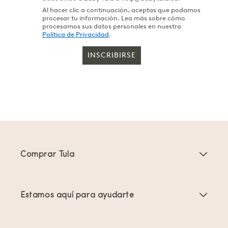
Al hacer clic a continuación, aceptas que podamos
procesar tu información. Lea más sobre cómo
procesamos sus datos personales en nuestra
Política de Privacidad
.
INSCRIBIRSE
Comprar Tula
Portabebés
Estamos aquí para ayudarte
Mochilas Portabebés para Niños Pequeños
Instrucciones del producto
Accesorios para portabebés