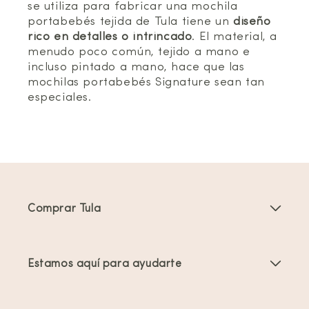
se utiliza para fabricar una mochila
portabebés tejida de Tula tiene un
diseño
rico en detalles o intrincado
. El material, a
menudo poco común, tejido a mano e
incluso pintado a mano, hace que las
mochilas portabebés Signature sean tan
especiales.
Comprar Tula
Portabebés
Estamos aquí para ayudarte
Mochilas Portabebés para Niños Pequeños
Instrucciones del producto
Accesorios para portabebés