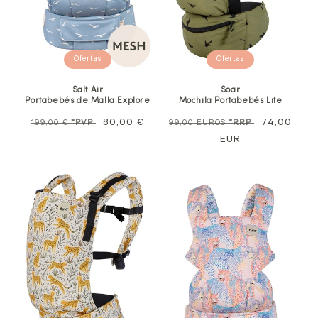
Ofertas
Ofertas
Salt Air
Soar
Portabebés de Malla Explore
Mochila Portabebés Lite
Precio
Precio
80,00 €
Precio
Precio
74,00
199,00 €
*PVP
99,00 EUROS
*RRP
habitual
de
normal
EUR
de
oferta
venta