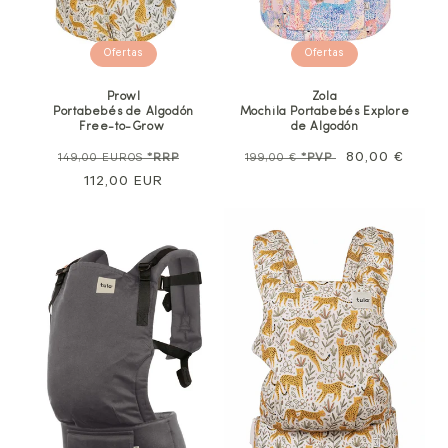
Ofertas
Ofertas
Prowl
Zola
Portabebés de Algodón
Mochila Portabebés Explore
Free-to-Grow
de Algodón
Precio
Precio
Precio
Precio
80,00 €
149,00 EUROS
*RRP
199,00 €
*PVP
normal
112,00 EUR
de
habitual
de
venta
oferta