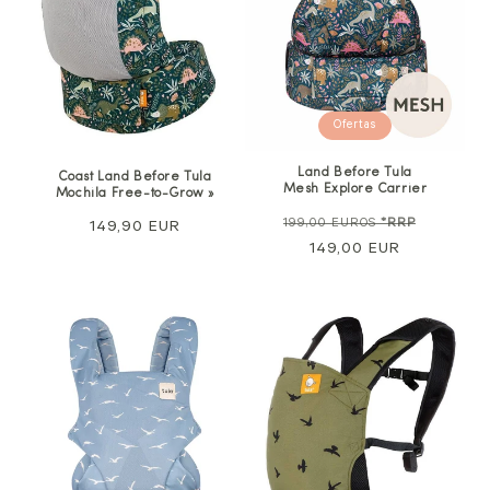
Ofertas
Land Before Tula
Coast Land Before Tula
Mesh Explore Carrier
Mochila Free-to-Grow »
Precio
Precio
199,00 EUROS
*RRP
Precio
149,90 EUR
normal
149,00 EUR
de
normal
venta