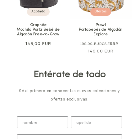
Agotado
Ofertas
Graphite
Prowl
Mochila Porta Bebé de
Portabebés de Algodón
Algodón Free-to-Grow
Explore
Precio
149,00 EUR
Precio
Precio
199,00 EUROS
*RRP
normal
normal
149,00 EUR
de
venta
Entérate de todo
Sé el primero en conocer las nuevas colecciones y
ofertas exclusivas.