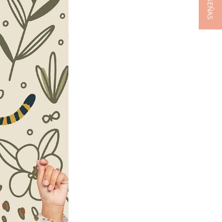
★ RESEÑAS