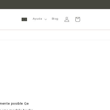
Iniciar
Carrito
Ayuda
Blog
sesión
lmente posible (¡e