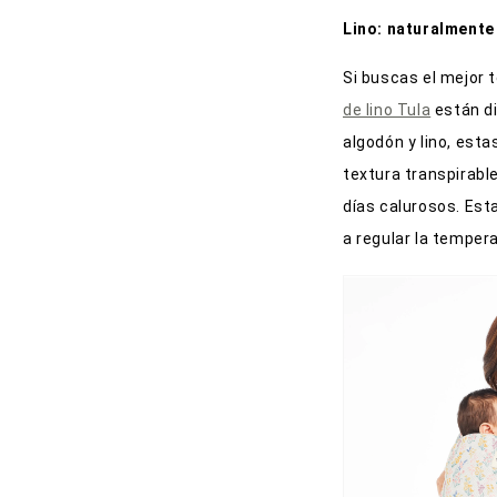
Lino: naturalmente
Si buscas el mejor t
de lino Tula
están di
algodón y lino, est
textura transpirable
días calurosos. Est
a regular la temper