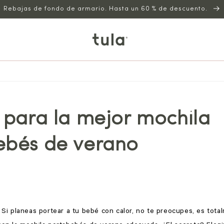
Rebajas de fondo de armario. Hasta un 60 % de descuento.
 para la mejor mochila
ebés de verano
! Si planeas portear a tu bebé con calor, no te preocupes, es tota