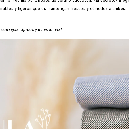
 con la mochila portabebés de verano adecuada. ¿El secreto? Eleg
pirables y ligeros que os mantengan frescos y cómodos a ambos.
 consejos rápidos y útiles al final.