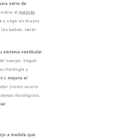
una serie de
 sobre el
método
a y coge en brazos
 los bebés, tanto
u sistema vestibular
,
 del cuerpo. Según
u fisiología y
bebé
mejora el
dador (como ocurre
stemas fisiológicos.
ie!
hijo a medida que