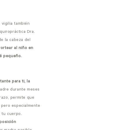
 vigilia también
quiropráctica Dra.
de la cabeza del
ortear al niño en
bé pequeño.
nte para ti, la
madre durante meses
razo, permite que
e, pero especialmente
 tu cuerpo.
posición