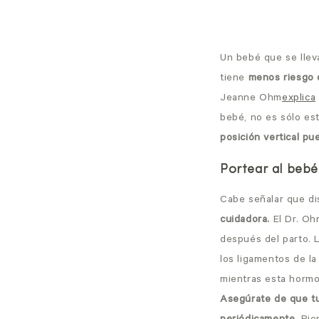
Un bebé que se lleva
tiene
menos riesgo d
Jeanne Ohm
explica
bebé, no es sólo es
posición vertical p
Portear al beb
Cabe señalar que d
cuidadora.
El Dr. Oh
después del parto. 
los ligamentos de la
mientras esta hormo
Asegúrate de que t