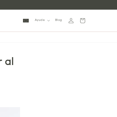
Iniciar
Carrito
Ayuda
Blog
sesión
 al