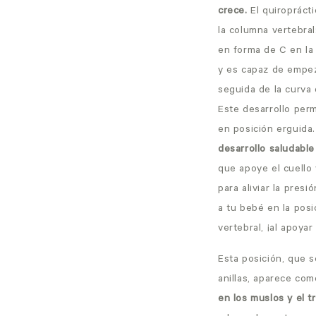
crece.
El quiropráct
la columna vertebra
en forma de C en la
y es capaz de empeza
seguida de la curva
Este desarrollo per
en posición erguida
desarrollo saludable
que apoye el cuello 
para aliviar la pres
a tu bebé en la pos
vertebral, ¡al apoya
Esta posición, que 
anillas
, aparece com
en los muslos y el t