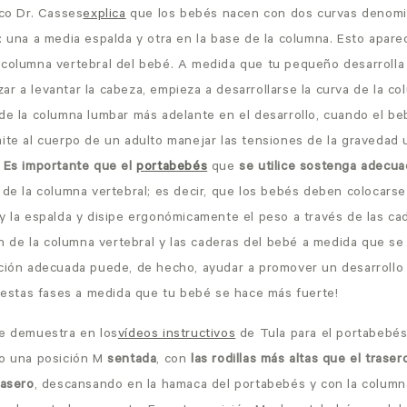
ico Dr. Casses
explica
que los bebés nacen con dos curvas denomin
l: una a media espalda y otra en la base de la columna. Esto apar
 columna vertebral del bebé. A medida que tu pequeño desarrolla 
r a levantar la cabeza, empieza a desarrollarse la curva de la col
 de la columna lumbar más adelante en el desarrollo, cuando el be
mite al cuerpo de un adulto manejar las tensiones de la gravedad
.
Es importante que el
portabebés
que
se utilice sostenga adecu
de la columna vertebral; es decir, que los bebés deben colocarse
y la espalda y disipe ergonómicamente el peso a través de las cad
ión de la columna vertebral y las caderas del bebé a medida que se 
ición adecuada
puede, de hecho, ayudar a promover un desarrollo
r estas fases a medida que tu bebé se hace más fuerte!
se demuestra en los
vídeos instructivos
de Tula
para el portabebé
o una posición M
sentada
, con
las rodillas más altas que el traser
rasero
, descansando en la hamaca del portabebés y con la column