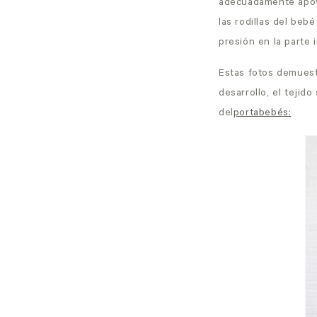
adecuadamente apoya
las rodillas del beb
presión en la parte i
Estas fotos demues
desarrollo, el teji
del
portabebés
: