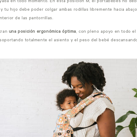
da en todo momento. En esta posición M, el portabebés no debe 
é y tu hijo debe poder colgar ambas rodillas libremente hacia abajo
nterior de las pantorrillas.
tran
una posición ergonómica óptima
, con pleno apoyo en todo el
do soportando totalmente el asiento y el peso del bebé descansand