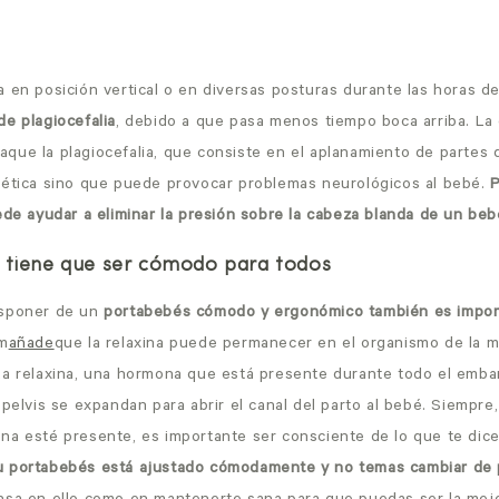
 en posición vertical o en diversas posturas durante las horas de
e plagiocefalia
, debido a que pasa menos tiempo boca arriba. La 
a
que la plagiocefalia, que consiste en el aplanamiento de partes 
tética sino que puede provocar problemas neurológicos al bebé.
P
uede ayudar a eliminar la presión sobre la cabeza blanda de un be
é tiene que ser cómodo para todos
isponer de un
portabebés cómodo y ergonómico también es importa
m
añade
que la relaxina puede permanecer en el organismo de la 
La relaxina, una hormona que está presente durante todo el emba
 pelvis se expandan para abrir el canal del parto al bebé. Siempr
na esté presente, es importante ser consciente de lo que te dice
u portabebés está ajustado cómodamente y no temas cambiar de 