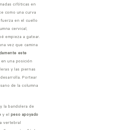
adas cifóticas en
ece como una curva
fuerza en el cuello
umna cervical,
bé empieza a gatear.
 una vez que camina
adamente este
 en una posición
eras y las piernas
desarrolla. Portear
 sano de la columna
s
y la bandolera de
o
y el
peso apoyado
a vertebral