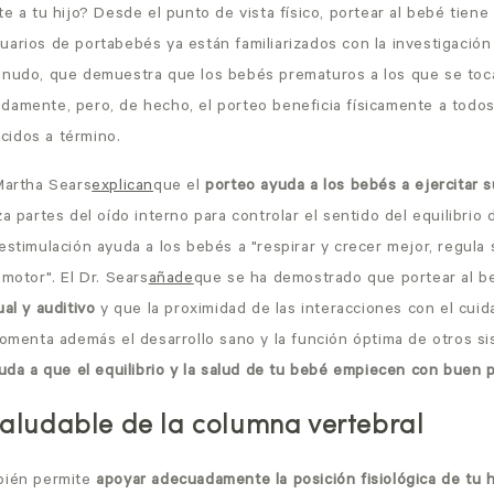
te a tu hijo? Desde el punto de vista físico, portear al bebé tiene
uarios de portabebés ya están familiarizados con la investigación
menudo, que demuestra que los bebés prematuros a los que se toc
damente, pero, de hecho, el porteo beneficia físicamente a todos
idos a término.
Martha Sears
explican
que el
porteo ayuda a los bebés a ejercitar s
za partes del oído interno para controlar el sentido del equilibrio
estimulación ayuda a los bebés a "respirar y crecer mejor, regula s
 motor". El Dr. Sears
añade
que se ha demostrado que portear al 
ual y auditivo
y que la proximidad de las interacciones con el cui
fomenta además el desarrollo sano y la función óptima de otros si
uda a que el equilibrio y la salud de tu bebé empiecen con buen p
saludable de la columna vertebral
bién permite
apoyar adecuadamente la posición fisiológica de tu 