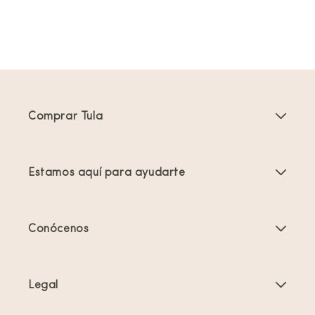
Comprar Tula
Portabebés
Estamos aquí para ayudarte
Mochilas Portabebés para Niños Pequeños
Instrucciones del producto
Accesorios para portabebés
Conócenos
Preguntas frecuentes
Los más vendidos
Quiénes somos
Contacta con nosotros
Ofertas y promociones
Legal
Acerca del porteo
Envíos y devoluciones