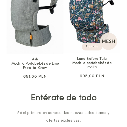
Agotado
Land Before Tula
Ash
Mochila portabebés de
Mochila Portabebés de Lino
malla
Free-to-Grow
Precio
695,00 PLN
Precio
651,00 PLN
habitual
habitual
Entérate de todo
Sé el primero en conocer las nuevas colecciones y
ofertas exclusivas.