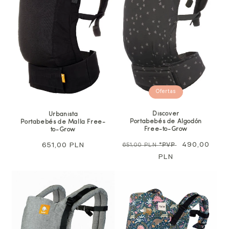
Ofertas
Discover
Urbanista
Portabebés de Algodón
Portabebés de Malla Free-
Free-to-Grow
to-Grow
Precio
Precio
490,00
Precio
651,00 PLN
651,00 PLN
*PVP
habitual
PLN
de
habitual
oferta